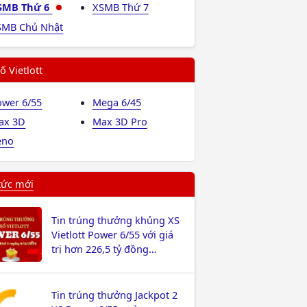
SMB Thứ 6
XSMB Thứ 7
SMB Chủ Nhật
ố Vietlott
ower 6/55
Mega 6/45
ax 3D
Max 3D Pro
eno
tức mới
Tin trúng thưởng khủng XS
Vietlott Power 6/55 với giá
trị hơn 226,5 tỷ đồng…
Tin trúng thưởng Jackpot 2