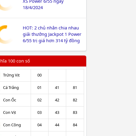
XS Power 6/55 ngày
18/4/2024
HOT: 2 chủ nhân chia nhau
giải thưởng Jackpot 1 Power
6/55 trị giá hơn 314 tỷ đồng
hĩa 100 con số
Trứng Vịt
00
Cá Trắng
01
41
81
Con Ốc
02
42
82
Con Vịt
03
43
83
Con Công
04
44
84