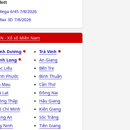
lott
Mega 6/45 7/8/2026
Max 3D 7/8/2026
N - Xổ số Miền Nam
ình Dương
Trà Vinh
ĩnh Long
An Giang
c Liêu
Bến Tre
ình Phước
Bình Thuận
à Mau
Cần Thơ
à Lạt
Đồng Nai
ồng Tháp
Hậu Giang
ồ Chí Minh
Kiên Giang
ong An
Sóc Trăng
ây Ninh
Tiền Giang