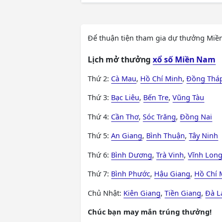
Để thuận tiện tham gia dự thưởng Miền
Lịch mở thưởng
xổ số Miền Nam
Thứ 2:
Cà Mau
,
Hồ Chí Minh
,
Đồng Thá
Thứ 3:
Bạc Liêu
,
Bến Tre
,
Vũng Tàu
Thứ 4:
Cần Thơ
,
Sóc Trăng
,
Đồng Nai
Thứ 5:
An Giang
,
Bình Thuận
,
Tây Ninh
Thứ 6:
Bình Dương
,
Trà Vinh
,
Vĩnh Lon
Thứ 7:
Bình Phước
,
Hậu Giang
,
Hồ Chí 
Chủ Nhật:
Kiên Giang
,
Tiền Giang
,
Đà L
Chúc bạn may mắn trúng thưởng!