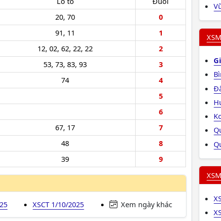
Lô tô
Đuôi
V
20, 70
0
91, 11
1
XSM
12, 02, 62, 22, 22
2
Gi
53, 73, 83, 93
3
B
74
4
Đ
5
H
6
K
67, 17
7
Q
48
8
Q
39
9
XSM
X
025
XSCT 1/10/2025
Xem ngày khác
X