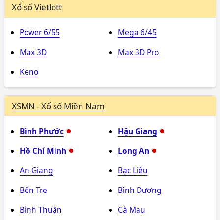
Xổ số Vietlott
Power 6/55
Mega 6/45
Max 3D
Max 3D Pro
Keno
XSMN - Xổ số Miền Nam
Bình Phước
Hậu Giang
Hồ Chí Minh
Long An
An Giang
Bạc Liêu
Bến Tre
Bình Dương
Bình Thuận
Cà Mau