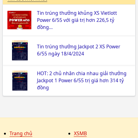
Tin trúng thưởng khủng XS Vietlott
Power 6/55 với giá trị hơn 226,5 tỷ
đồng…
Tin trúng thưởng Jackpot 2 XS Power
6/55 ngày 18/4/2024
HOT: 2 chủ nhân chia nhau giải thưởng
Jackpot 1 Power 6/55 trị giá hơn 314 tỷ
đồng
Trang chủ
XSMB