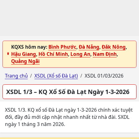
KQXS hôm nay:
Bình Phước
,
Đà Nẵng
,
Đắk Nông
,
Hậu Giang
,
Hồ Chí Minh
,
Long An
,
Nam Định
,
Quảng Ngãi
Trang chủ
XSDL (Xổ số Đà Lạt)
XSDL 01/03/2026
XSDL 1/3 – KQ Xổ Số Đà Lạt Ngày 1-3-2026
XSDL 1/3. KQ xổ số Đà Lạt ngày 1-3-2026 chính xác tuyệt
đối, đầy đủ mới cập nhật nhanh nhất từ nhà đài. SXDL
ngày 1 tháng 3 năm 2026.