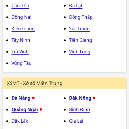
Cần Thơ
Đà Lạt
Đồng Nai
Đồng Tháp
Kiên Giang
Sóc Trăng
Tây Ninh
Tiền Giang
Trà Vinh
Vĩnh Long
Vũng Tàu
XSMT - Xổ số Miền Trung
Đà Nẵng
Đắk Nông
Quảng Ngãi
Bình Định
Đắk Lắk
Gia Lai