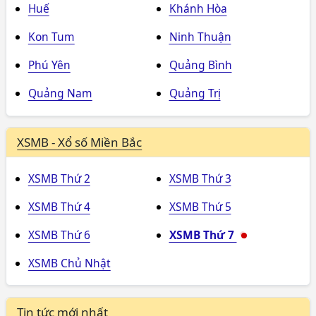
Huế
Khánh Hòa
Kon Tum
Ninh Thuận
Phú Yên
Quảng Bình
Quảng Nam
Quảng Trị
XSMB - Xổ số Miền Bắc
XSMB Thứ 2
XSMB Thứ 3
XSMB Thứ 4
XSMB Thứ 5
XSMB Thứ 6
XSMB Thứ 7
XSMB Chủ Nhật
Tin tức mới nhất