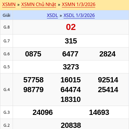
XSMN
»
XSMN Chủ Nhật
»
XSMN 1/3/2026
Giải
XSDL
»
XSDL 1/3/2026
02
G.8
315
G.7
0875
6477
2824
G.6
3273
G.5
57758
16015
92514
98779
64474
25414
G.4
18310
24096
14693
G.3
20838
G.2