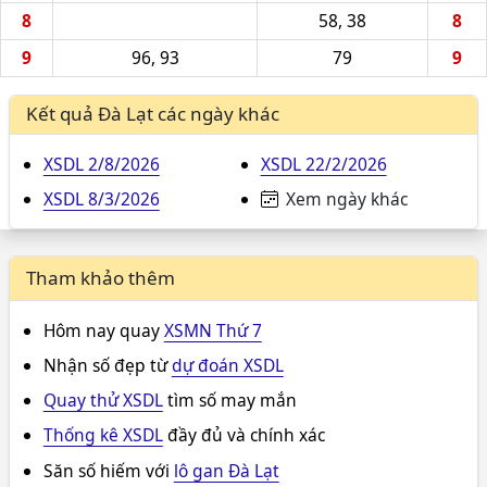
8
58, 38
8
9
96, 93
79
9
Kết quả Đà Lạt các ngày khác
XSDL 2/8/2026
XSDL 22/2/2026
XSDL 8/3/2026
Xem ngày khác
Tham khảo thêm
Hôm nay quay
XSMN Thứ 7
Nhận số đẹp từ
dự đoán XSDL
Quay thử XSDL
tìm số may mắn
Thống kê XSDL
đầy đủ và chính xác
Săn số hiếm với
lô gan Đà Lạt