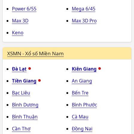
Power 6/55
Mega 6/45
Max 3D
Max 3D Pro
Keno
XSMN - Xổ số Miền Nam
Đà Lạt
Kiên Giang
Tiền Giang
An Giang
Bạc Liêu
Bến Tre
Bình Dương
Bình Phước
Bình Thuận
Cà Mau
Cần Thơ
Đồng Nai