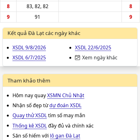
8
83, 82, 82
8
9
91
9
Kết quả Đà Lạt các ngày khác
XSDL 9/8/2026
XSDL 22/6/2025
XSDL 6/7/2025
Xem ngày khác
Tham khảo thêm
Hôm nay quay
XSMN Chủ Nhật
Nhận số đẹp từ
dự đoán XSDL
Quay thử XSDL
tìm số may mắn
Thống kê XSDL
đầy đủ và chính xác
Săn số hiếm với
lô gan Đà Lạt