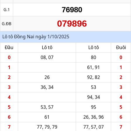
76980
G.1
079896
G.ĐB
Lô tô Đồng Nai ngày 1/10/2025
Đầu
Lô tô
Lô tô
Đuôi
0
08, 07
80
0
1
61, 91
1
2
26
92, 82
2
3
36, 34
53
3
4
94, 34
4
5
53, 57
95
5
6
61
26, 36, 96
6
7
77, 79, 79
77, 57, 07
7