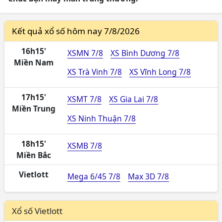
Kết quả xổ số hôm nay 7/8/2026
16h15'
XSMN 7/8
XS Bình Dương 7/8
Miền Nam
XS Trà Vinh 7/8
XS Vĩnh Long 7/8
17h15'
XSMT 7/8
XS Gia Lai 7/8
Miền Trung
XS Ninh Thuận 7/8
18h15'
XSMB 7/8
Miền Bắc
Vietlott
Mega 6/45 7/8
Max 3D 7/8
Xổ số Vietlott