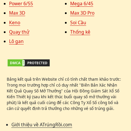
Power 6/55
Mega 6/45
Max 3D
Max 3D Pro
Keno
Soi Cầu
Quay thử
Thống kê
Lô gan
Bảng kết quả trên Website chỉ có tính chất tham khảo trước:
Trong mọi trường hợp chỉ có duy nhất "Biên Bản Xác Nhận
Kết Quả Quay Số Mở Thưởng" của Hội Đồng Giám Sát Xổ Số
Kiến Thiết ký (sau khi kết thúc buổi quay số mở thưởng vài
phút) là kết quả cuối cùng để các Công Ty Xổ Số công bố và
căn cứ quyết định trả thưởng cho những vé số trúng giải.
Giới thiệu về ATrúngRồi.com