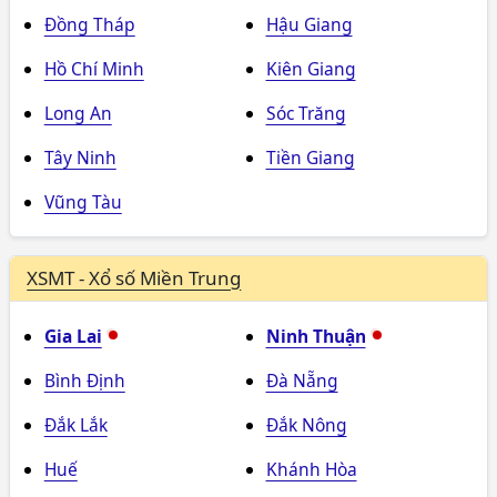
Đồng Tháp
Hậu Giang
Hồ Chí Minh
Kiên Giang
Long An
Sóc Trăng
Tây Ninh
Tiền Giang
Vũng Tàu
XSMT - Xổ số Miền Trung
Gia Lai
Ninh Thuận
Bình Định
Đà Nẵng
Đắk Lắk
Đắk Nông
Huế
Khánh Hòa