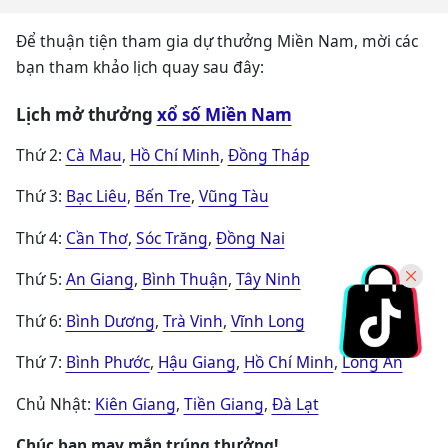
Để thuận tiện tham gia dự thưởng Miền Nam, mời các
bạn tham khảo lịch quay sau đây:
Lịch mở thưởng
xổ số Miền Nam
Thứ 2:
Cà Mau
,
Hồ Chí Minh
,
Đồng Tháp
Thứ 3:
Bạc Liêu
,
Bến Tre
,
Vũng Tàu
Thứ 4:
Cần Thơ
,
Sóc Trăng
,
Đồng Nai
Thứ 5:
An Giang
,
Bình Thuận
,
Tây Ninh
Thứ 6:
Bình Dương
,
Trà Vinh
,
Vĩnh Long
Thứ 7:
Bình Phước
,
Hậu Giang
,
Hồ Chí Minh
,
Long An
Chủ Nhật:
Kiên Giang
,
Tiền Giang
,
Đà Lạt
Chúc bạn may mắn trúng thưởng!