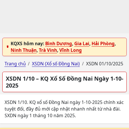
KQXS hôm nay:
Bình Dương
,
Gia Lai
,
Hải Phòng
,
Ninh Thuận
,
Trà Vinh
,
Vĩnh Long
Trang chủ
XSDN (Xổ số Đồng Nai)
XSDN 01/10/2025
XSDN 1/10 – KQ Xổ Số Đồng Nai Ngày 1-10-
2025
XSDN 1/10. KQ xổ số Đồng Nai ngày 1-10-2025 chính xác
tuyệt đối, đầy đủ mới cập nhật nhanh nhất từ nhà đài.
SXDN ngày 1 tháng 10 năm 2025.