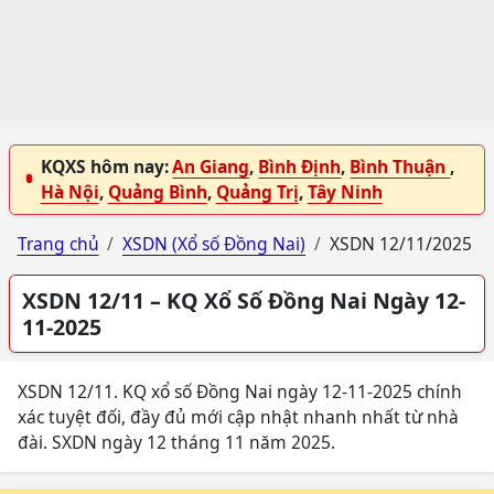
KQXS hôm nay:
An Giang
,
Bình Định
,
Bình Thuận
,
Hà Nội
,
Quảng Bình
,
Quảng Trị
,
Tây Ninh
Trang chủ
XSDN (Xổ số Đồng Nai)
XSDN 12/11/2025
XSDN 12/11 – KQ Xổ Số Đồng Nai Ngày 12-
11-2025
XSDN 12/11. KQ xổ số Đồng Nai ngày 12-11-2025 chính
xác tuyệt đối, đầy đủ mới cập nhật nhanh nhất từ nhà
đài. SXDN ngày 12 tháng 11 năm 2025.