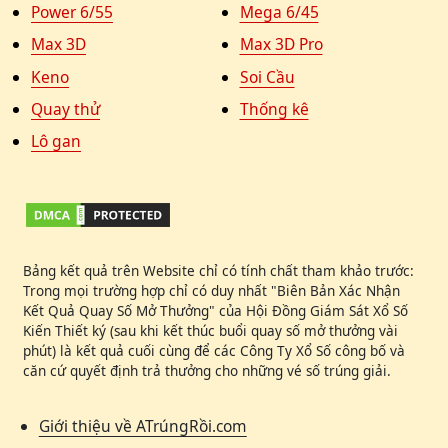
Power 6/55
Mega 6/45
Max 3D
Max 3D Pro
Keno
Soi Cầu
Quay thử
Thống kê
Lô gan
Bảng kết quả trên Website chỉ có tính chất tham khảo trước:
Trong mọi trường hợp chỉ có duy nhất "Biên Bản Xác Nhận
Kết Quả Quay Số Mở Thưởng" của Hội Đồng Giám Sát Xổ Số
Kiến Thiết ký (sau khi kết thúc buổi quay số mở thưởng vài
phút) là kết quả cuối cùng để các Công Ty Xổ Số công bố và
căn cứ quyết định trả thưởng cho những vé số trúng giải.
Giới thiệu về ATrúngRồi.com