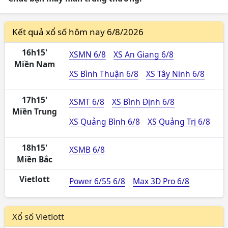
Kết quả xổ số hôm nay 6/8/2026
16h15'
XSMN 6/8
XS An Giang 6/8
Miền Nam
XS Bình Thuận 6/8
XS Tây Ninh 6/8
17h15'
XSMT 6/8
XS Bình Định 6/8
Miền Trung
XS Quảng Bình 6/8
XS Quảng Trị 6/8
18h15'
XSMB 6/8
Miền Bắc
Vietlott
Power 6/55 6/8
Max 3D Pro 6/8
Xổ số Vietlott