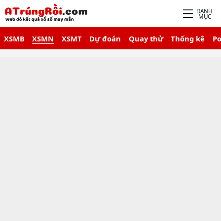
DANH
MỤC
XSMB
XSMN
XSMT
Dự đoán
Quay thử
Thống kê
P