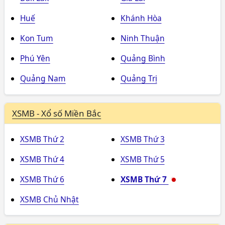
Huế
Khánh Hòa
Kon Tum
Ninh Thuận
Phú Yên
Quảng Bình
Quảng Nam
Quảng Trị
XSMB - Xổ số Miền Bắc
XSMB Thứ 2
XSMB Thứ 3
XSMB Thứ 4
XSMB Thứ 5
XSMB Thứ 6
XSMB Thứ 7
XSMB Chủ Nhật