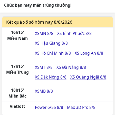
Chúc bạn may mắn trúng thưởng!
Kết quả xổ số hôm nay 8/8/2026
16h15'
XSMN 8/8
XS Bình Phước 8/8
Miền Nam
XS Hậu Giang 8/8
XS Hồ Chí Minh 8/8
XS Long An 8/8
17h15'
XSMT 8/8
XS Đà Nẵng 8/8
Miền Trung
XS Đắk Nông 8/8
XS Quảng Ngãi 8/8
18h15'
XSMB 8/8
Miền Bắc
Vietlott
Power 6/55 8/8
Max 3D Pro 8/8