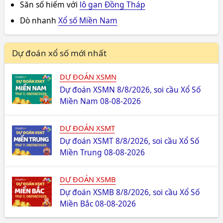
Săn số hiếm với
lô gan Đồng Tháp
Dò nhanh
Xổ số Miền Nam
Dự đoán xổ số mới nhất
DỰ ĐOÁN XSMN
Dự đoán XSMN 8/8/2026, soi cầu Xổ Số
Miền Nam 08-08-2026
DỰ ĐOÁN XSMT
Dự đoán XSMT 8/8/2026, soi cầu Xổ Số
Miền Trung 08-08-2026
DỰ ĐOÁN XSMB
Dự đoán XSMB 8/8/2026, soi cầu Xổ Số
Miền Bắc 08-08-2026