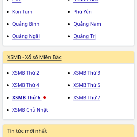
Kon Tum
Phú Yên
Quảng Bình
Quảng Nam
Quảng Ngãi
Quảng Trị
XSMB - Xổ số Miền Bắc
XSMB Thứ 2
XSMB Thứ 3
XSMB Thứ 4
XSMB Thứ 5
XSMB Thứ 6
XSMB Thứ 7
XSMB Chủ Nhật
Tin tức mới nhất