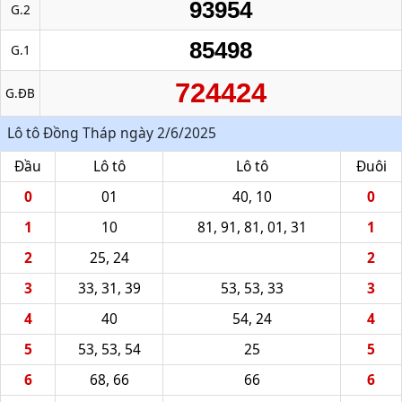
93954
G.2
85498
G.1
724424
G.ĐB
Lô tô Đồng Tháp ngày 2/6/2025
Đầu
Lô tô
Lô tô
Đuôi
0
01
40, 10
0
1
10
81, 91, 81, 01, 31
1
2
25, 24
2
3
33, 31, 39
53, 53, 33
3
4
40
54, 24
4
5
53, 53, 54
25
5
6
68, 66
66
6