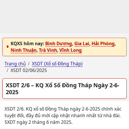
KQXS hôm nay:
Bình Dương
,
Gia Lai
,
Hải Phòng
,
Ninh Thuận
,
Trà Vinh
,
Vĩnh Long
Trang chủ
XSDT (Xổ số Đồng Tháp)
XSDT 02/06/2025
XSDT 2/6 – KQ Xổ Số Đồng Tháp Ngày 2-6-
2025
XSDT 2/6. KQ xổ số Đồng Tháp ngày 2-6-2025 chính xác
tuyệt đối, đầy đủ mới cập nhật nhanh nhất từ nhà đài.
SXDT ngày 2 tháng 6 năm 2025.