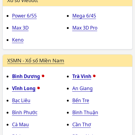
Xổ số Vietlott
Power 6/55
Mega 6/45
Max 3D
Max 3D Pro
Keno
XSMN - Xổ số Miền Nam
Bình Dương
Trà Vinh
Vĩnh Long
An Giang
Bạc Liêu
Bến Tre
Bình Phước
Bình Thuận
Cà Mau
Cần Thơ