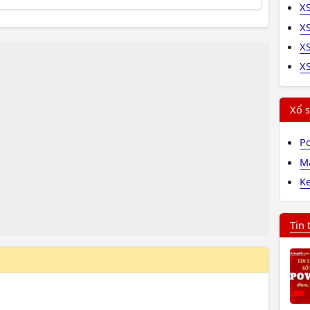
X
X
X
X
Xổ s
P
M
K
Tin 