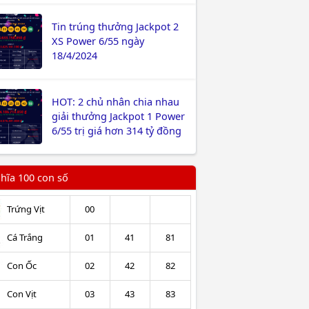
Tin trúng thưởng Jackpot 2
XS Power 6/55 ngày
18/4/2024
HOT: 2 chủ nhân chia nhau
giải thưởng Jackpot 1 Power
6/55 trị giá hơn 314 tỷ đồng
hĩa 100 con số
Trứng Vịt
00
Cá Trắng
01
41
81
Con Ốc
02
42
82
Con Vịt
03
43
83