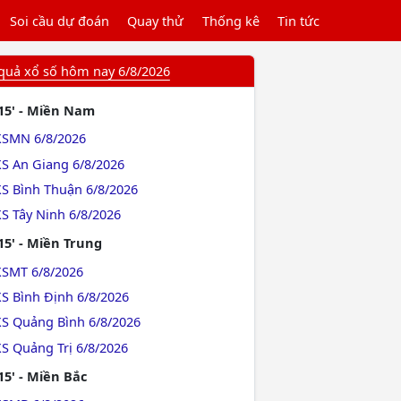
Soi cầu dự đoán
Quay thử
Thống kê
Tin tức
 quả xổ số hôm nay 6/8/2026
15' - Miền Nam
XSMN 6/8/2026
S An Giang 6/8/2026
S Bình Thuận 6/8/2026
S Tây Ninh 6/8/2026
15' - Miền Trung
XSMT 6/8/2026
S Bình Định 6/8/2026
XS Quảng Bình 6/8/2026
S Quảng Trị 6/8/2026
15' - Miền Bắc