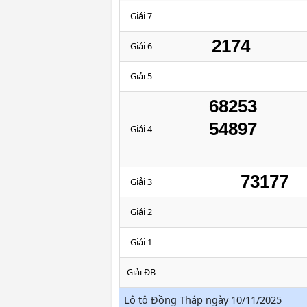
Giải 7
2174
Giải 6
Giải 5
68253
54897
Giải 4
73177
Giải 3
Giải 2
Giải 1
Giải ĐB
Lô tô Đồng Tháp ngày 10/11/2025