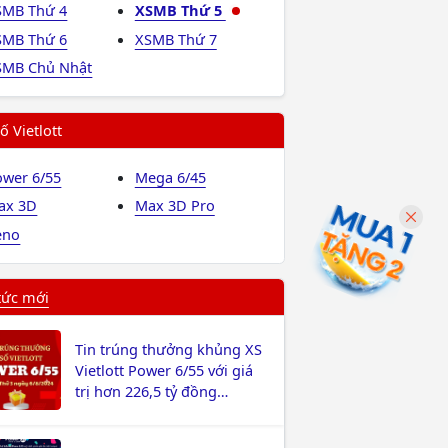
SMB Thứ 4
XSMB Thứ 5
SMB Thứ 6
XSMB Thứ 7
SMB Chủ Nhật
ố Vietlott
ower 6/55
Mega 6/45
ax 3D
Max 3D Pro
eno
tức mới
Tin trúng thưởng khủng XS
Vietlott Power 6/55 với giá
trị hơn 226,5 tỷ đồng…