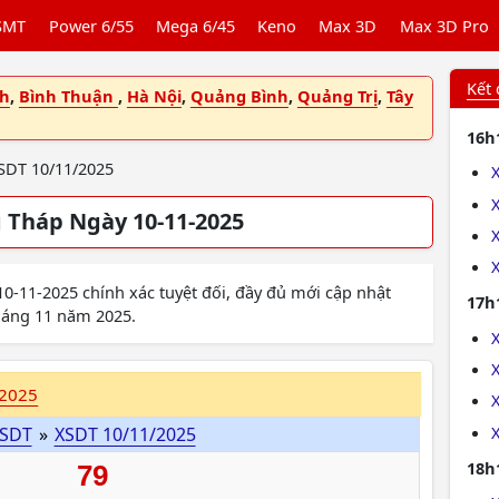
SMT
Power 6/55
Mega 6/45
Keno
Max 3D
Max 3D Pro
Kết
nh
,
Bình Thuận
,
Hà Nội
,
Quảng Bình
,
Quảng Trị
,
Tây
16h
SDT 10/11/2025
X
g Tháp Ngày 10-11-2025
X
X
0-11-2025 chính xác tuyệt đối, đầy đủ mới cập nhật
17h
háng 11 năm 2025.
X
2025
X
SDT
»
XSDT 10/11/2025
18h
79