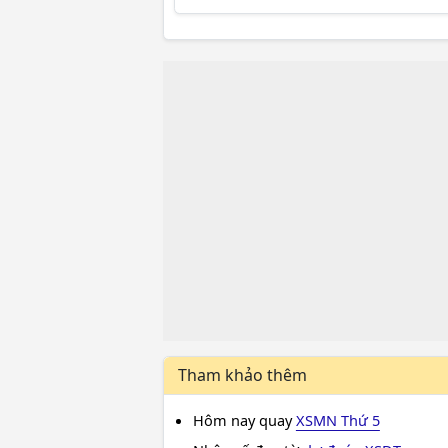
Tham khảo thêm
Hôm nay quay
XSMN Thứ 5