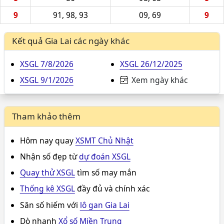
9
91, 98, 93
09, 69
9
Kết quả Gia Lai các ngày khác
XSGL 7/8/2026
XSGL 26/12/2025
XSGL 9/1/2026
Xem ngày khác
Tham khảo thêm
Hôm nay quay
XSMT Chủ Nhật
Nhận số đẹp từ
dự đoán XSGL
Quay thử XSGL
tìm số may mắn
Thống kê XSGL
đầy đủ và chính xác
Săn số hiếm với
lô gan Gia Lai
Dò nhanh
Xổ số Miền Trung