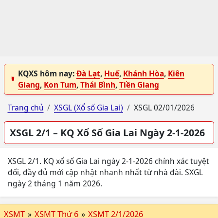
KQXS hôm nay:
Đà Lạt
,
Huế
,
Khánh Hòa
,
Kiên
Giang
,
Kon Tum
,
Thái Bình
,
Tiền Giang
Trang chủ
XSGL (Xổ số Gia Lai)
XSGL 02/01/2026
XSGL 2/1 – KQ Xổ Số Gia Lai Ngày 2-1-2026
XSGL 2/1. KQ xổ số Gia Lai ngày 2-1-2026 chính xác tuyệt
đối, đầy đủ mới cập nhật nhanh nhất từ nhà đài. SXGL
ngày 2 tháng 1 năm 2026.
XSMT
»
XSMT Thứ 6
»
XSMT 2/1/2026