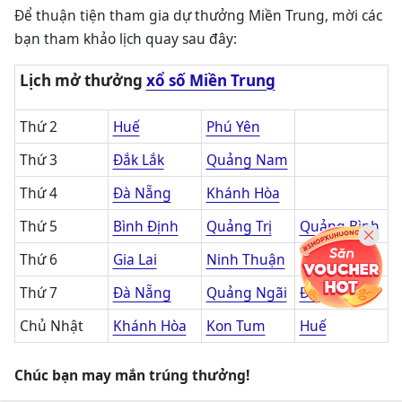
Để thuận tiện tham gia dự thưởng Miền Trung, mời các
bạn tham khảo lịch quay sau đây:
Lịch mở thưởng
xổ số Miền Trung
Thứ 2
Huế
Phú Yên
Thứ 3
Đắk Lắk
Quảng Nam
Thứ 4
Đà Nẵng
Khánh Hòa
Thứ 5
Bình Định
Quảng Trị
Quảng Bình
Thứ 6
Gia Lai
Ninh Thuận
Thứ 7
Đà Nẵng
Quảng Ngãi
Đắk Nông
Chủ Nhật
Khánh Hòa
Kon Tum
Huế
Chúc bạn may mắn trúng thưởng!