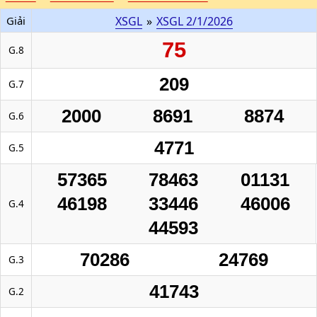
Giải
XSGL
»
XSGL 2/1/2026
75
G.8
209
G.7
2000
8691
8874
G.6
4771
G.5
57365
78463
01131
46198
33446
46006
G.4
44593
70286
24769
G.3
41743
G.2