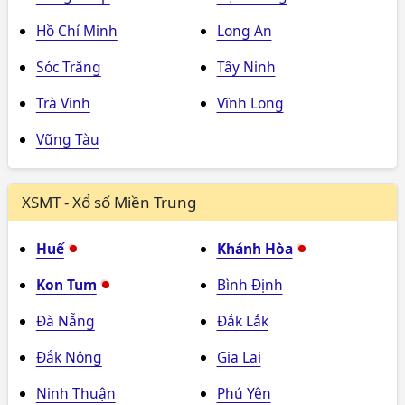
Hồ Chí Minh
Long An
Sóc Trăng
Tây Ninh
Trà Vinh
Vĩnh Long
Vũng Tàu
XSMT - Xổ số Miền Trung
Huế
Khánh Hòa
Kon Tum
Bình Định
Đà Nẵng
Đắk Lắk
Đắk Nông
Gia Lai
Ninh Thuận
Phú Yên