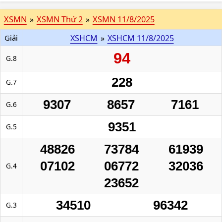
XSMN
»
XSMN Thứ 2
»
XSMN 11/8/2025
Giải
XSHCM
»
XSHCM 11/8/2025
94
G.8
228
G.7
9307
8657
7161
G.6
9351
G.5
48826
73784
61939
07102
06772
32036
G.4
23652
34510
96342
G.3