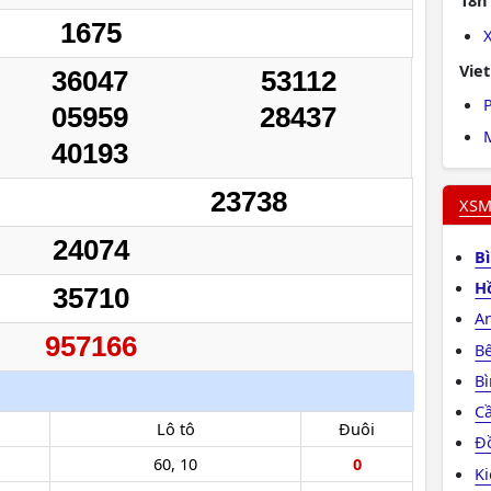
1675
Viet
36047
53112
P
05959
28437
40193
23738
XSM
24074
B
H
35710
A
957166
Bế
B
C
Lô tô
Đuôi
Đ
60, 10
0
K