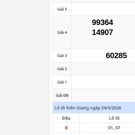
Giải 5
99364
14907
Giải 4
60285
Giải 3
Giải 2
Giải 1
Giải ĐB
Lô tô Kiên Giang ngày 24/5/2026
Đầu
Lô tô
0
01, 07