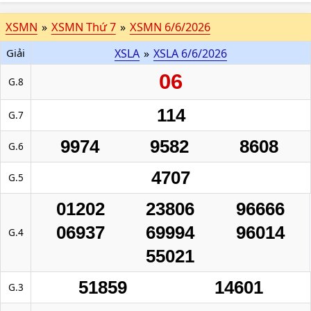
XSMN
»
XSMN Thứ 7
»
XSMN 6/6/2026
Giải
XSLA
»
XSLA 6/6/2026
06
G.8
114
G.7
9974
9582
8608
G.6
4707
G.5
01202
23806
96666
06937
69994
96014
G.4
55021
51859
14601
G.3