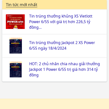
Tin tức mới nhất
Tin trúng thưởng khủng XS Vietlott
Power 6/55 với giá trị hơn 226,5 tỷ
đồng…
Tin trúng thưởng Jackpot 2 XS Power
6/55 ngày 18/4/2024
HOT: 2 chủ nhân chia nhau giải thưởng
Jackpot 1 Power 6/55 trị giá hơn 314 tỷ
đồng