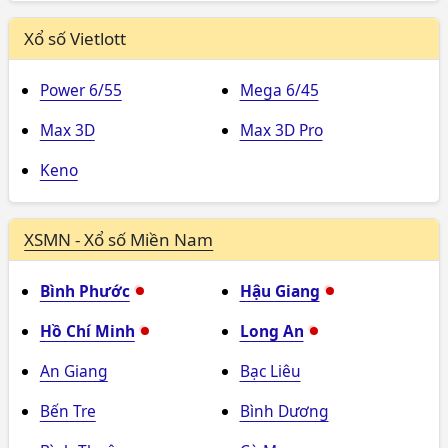
Xổ số Vietlott
Power 6/55
Mega 6/45
Max 3D
Max 3D Pro
Keno
XSMN - Xổ số Miền Nam
Bình Phước
Hậu Giang
Hồ Chí Minh
Long An
An Giang
Bạc Liêu
Bến Tre
Bình Dương