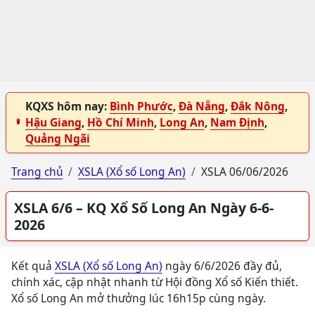
KQXS hôm nay:
Bình Phước
,
Đà Nẵng
,
Đắk Nông
,
Hậu Giang
,
Hồ Chí Minh
,
Long An
,
Nam Định
,
Quảng Ngãi
Trang chủ
XSLA (Xổ số Long An)
XSLA 06/06/2026
XSLA 6/6 – KQ Xổ Số Long An Ngày 6-6-
2026
Kết quả
XSLA (Xổ số Long An)
ngày 6/6/2026 đầy đủ,
chính xác, cập nhật nhanh từ Hội đồng Xổ số Kiến thiết.
Xổ số Long An mở thưởng lúc 16h15p cùng ngày.