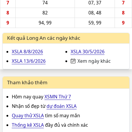
7
74
07, 37
7
8
82
08, 48
8
9
94, 99
59, 99
9
Kết quả Long An các ngày khác
XSLA 8/8/2026
XSLA 30/5/2026
XSLA 13/6/2026
Xem ngày khác
Tham khảo thêm
Hôm nay quay
XSMN Thứ 7
Nhận số đẹp từ
dự đoán XSLA
Quay thử XSLA
tìm số may mắn
Thống kê XSLA
đầy đủ và chính xác