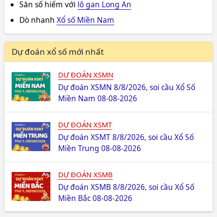
Săn số hiếm với
lô gan Long An
Dò nhanh
Xổ số Miền Nam
Dự đoán xổ số mới nhất
DỰ ĐOÁN XSMN
Dự đoán XSMN 8/8/2026, soi cầu Xổ Số
Miền Nam 08-08-2026
DỰ ĐOÁN XSMT
Dự đoán XSMT 8/8/2026, soi cầu Xổ Số
Miền Trung 08-08-2026
DỰ ĐOÁN XSMB
Dự đoán XSMB 8/8/2026, soi cầu Xổ Số
Miền Bắc 08-08-2026