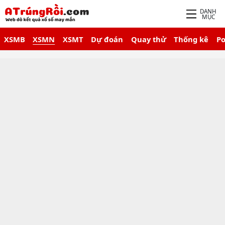
DANH
MỤC
XSMB
XSMN
XSMT
Dự đoán
Quay thử
Thống kê
P