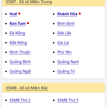
XSMT - Xổ số Miền Trung
Huế
Khánh Hòa
Kon Tum
Bình Định
Đà Nẵng
Đắk Lắk
Đắk Nông
Gia Lai
Ninh Thuận
Phú Yên
Quảng Bình
Quảng Nam
Quảng Ngãi
Quảng Trị
XSMB - Xổ số Miền Bắc
XSMB Thứ 2
XSMB Thứ 3