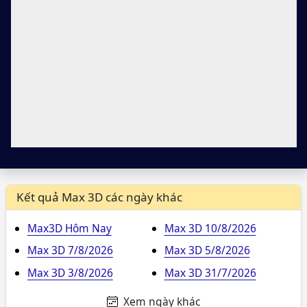
Kết quả Max 3D các ngày khác
Max3D Hôm Nay
Max 3D 10/8/2026
Max 3D 7/8/2026
Max 3D 5/8/2026
Max 3D 3/8/2026
Max 3D 31/7/2026
Xem ngày khác