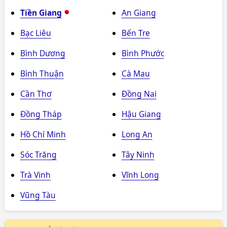
Tiền Giang
An Giang
Bạc Liêu
Bến Tre
Bình Dương
Bình Phước
Bình Thuận
Cà Mau
Cần Thơ
Đồng Nai
Đồng Tháp
Hậu Giang
Hồ Chí Minh
Long An
Sóc Trăng
Tây Ninh
Trà Vinh
Vĩnh Long
Vũng Tàu