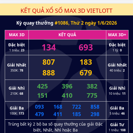
KẾT QUẢ XỔ SỐ MAX 3D VIETLOTT
Kỳ quay thưởng
#1086, Thứ 2 ngày 1/6/2026
MAX 3D
KẾT QUẢ
MAX 3D+
134
693
Đặc biệt
Đặc biệt
1 triệu:
23
1 tỷ:
0
807
183
Giải Nhất
Giải Nhất
888
679
350K:
78
40 triệu:
2
425
396
382
Giải Nhì
Giải Nhì
151
410
775
210K:
68
10 triệu:
11
093
168
722
858
Giải Ba
Giải Ba
479
411
185
298
100K:
173
5 triệu:
46
Trùng bất kỳ 2 bộ ba số quay thưởng của giải Đặc
Giải Tư
biệt, Nhất, Nhì hoặc Ba
1 triệu:
108