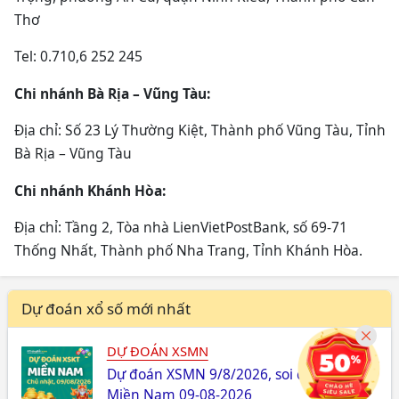
Thơ
Tel: 0.710,6 252 245
Chi nhánh Bà Rịa – Vũng Tàu:
Địa chỉ: Số 23 Lý Thường Kiệt, Thành phố Vũng Tàu, Tỉnh
Bà Rịa – Vũng Tàu
Chi nhánh Khánh Hòa:
Địa chỉ: Tầng 2, Tòa nhà LienVietPostBank, số 69-71
Thống Nhất, Thành phố Nha Trang, Tỉnh Khánh Hòa.
Dự đoán xổ số mới nhất
DỰ ĐOÁN XSMN
Dự đoán XSMN 9/8/2026, soi cầu Xổ Số
Miền Nam 09-08-2026