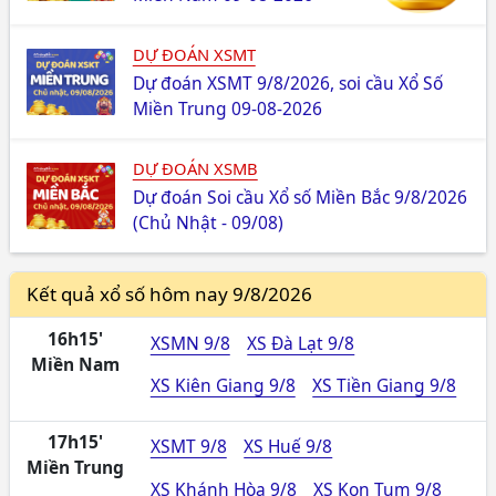
DỰ ĐOÁN XSMT
Dự đoán XSMT 9/8/2026, soi cầu Xổ Số
Miền Trung 09-08-2026
DỰ ĐOÁN XSMB
Dự đoán Soi cầu Xổ số Miền Bắc 9/8/2026
(Chủ Nhật - 09/08)
Kết quả xổ số hôm nay 9/8/2026
16h15'
XSMN 9/8
XS Đà Lạt 9/8
Miền Nam
XS Kiên Giang 9/8
XS Tiền Giang 9/8
17h15'
XSMT 9/8
XS Huế 9/8
Miền Trung
XS Khánh Hòa 9/8
XS Kon Tum 9/8