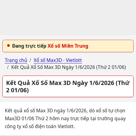
Đang trực tiếp
Xổ số Miền Trung
Trang chủ
Xổ số Max3D - Vietlott
Kết Quả Xổ Số Max 3D Ngày 1/6/2026 (Thứ 2 01/06)
Kết Quả Xổ Số Max 3D Ngày 1/6/2026 (Thứ
2 01/06)
Kết quả xổ số Max 3D ngày 1/6/2026, dò xổ số tự chọn
Max3D 01/06 Thứ 2 hôm nay trực tiếp tại trường quay
công ty xổ số điện toán Vietlott.