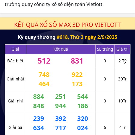
trường quay công ty xổ số điện toán Vietlott.
KẾT QUẢ XỔ SỐ MAX 3D PRO VIETLOTT
Kỳ quay thưởng
#618, Thứ 3 ngày 2/9/2025
Giải
Kết quả
SL trúng
Giá trị
512
831
Đặc biệt
0
2 Tỷ
748
922
Giải nhất
0
30Tr
464
173
884
251
544
Giải nhì
0
10Tr
848
944
186
239
392
320
634
717
024
Giải ba
6
4Tr