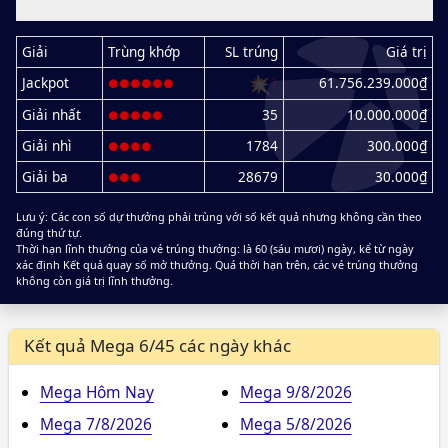
Giải
Trùng khớp
SL trúng
Giá trị
Jackpot
1
61.756.239.000₫
●●●●●●
Giải nhất
35
10.000.000₫
●●●●●
Giải nhì
1784
300.000₫
●●●●
Giải ba
28679
30.000₫
●●●
Lưu ý: Các con số dự thưởng phải trùng với số kết quả nhưng không cần theo
đúng thứ tự.
Thời hạn lĩnh thưởng của vé trúng thưởng: là 60 (sáu mươi) ngày, kể từ ngày
xác định Kết quả quay số mở thưởng. Quá thời hạn trên, các vé trúng thưởng
không còn giá trị lĩnh thưởng.
Kết quả Mega 6/45 các ngày khác
Mega Hôm Nay
Mega 9/8/2026
Mega 7/8/2026
Mega 5/8/2026