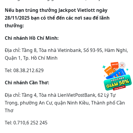
Nếu bạn trúng thưởng Jackpot Vietlott ngày
28/11/2025 bạn có thể đến các nơi sau để lãnh
thưởng:
Chi nhánh Hồ Chí Minh:
Địa chỉ: Tầng 8, Tòa nhà Vietinbank, Số 93-95, Hàm Nghi,
Quận 1, Tp. Hồ Chí Minh
Tel: 08.38.212.629
Chi nhánh Cần Thơ:
Địa chỉ: Tầng 4, Tòa nhà LienVietPostBank, 62 Lý Tự
Trọng, phường An Cư, quận Ninh Kiều, Thành phố Cần
Thơ
Tel: 0.710,6 252 245