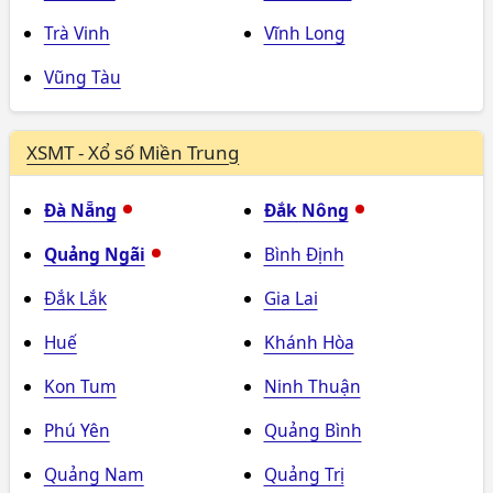
Trà Vinh
Vĩnh Long
Vũng Tàu
XSMT - Xổ số Miền Trung
Đà Nẵng
Đắk Nông
Quảng Ngãi
Bình Định
Đắk Lắk
Gia Lai
Huế
Khánh Hòa
Kon Tum
Ninh Thuận
Phú Yên
Quảng Bình
Quảng Nam
Quảng Trị