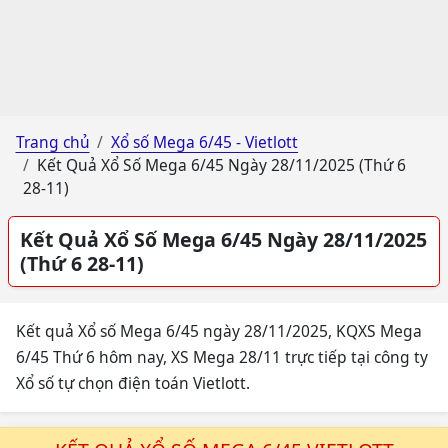
Trang chủ
Xổ số Mega 6/45 - Vietlott
Kết Quả Xổ Số Mega 6/45 Ngày 28/11/2025 (Thứ 6
28-11)
Kết Quả Xổ Số Mega 6/45 Ngày 28/11/2025
(Thứ 6 28-11)
Kết quả Xổ số Mega 6/45 ngày 28/11/2025, KQXS Mega
6/45 Thứ 6 hôm nay, XS Mega 28/11 trực tiếp tại công ty
Xổ số tự chọn điện toán Vietlott.