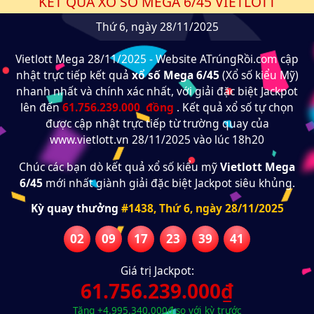
KẾT QUẢ XỔ SỐ MEGA 6/45 VIETLOTT
Thứ 6, ngày 28/11/2025
Vietlott Mega 28/11/2025 - Website ATrúngRồi.com cập
nhật trực tiếp kết quả
xổ số Mega 6/45
(Xổ số kiểu Mỹ)
nhanh nhất và chính xác nhất, với giải đặc biệt Jackpot
lên đến
61.756.239.000 đồng
. Kết quả xổ số tự chọn
được cập nhật trực tiếp từ trường quay của
www.vietlott.vn 28/11/2025 vào lúc 18h20
Chúc các bạn dò kết quả xổ số kiểu mỹ
Vietlott Mega
6/45
mới nhất giành giải đặc biệt Jackpot siêu khủng.
Kỳ quay thưởng
#1438, Thứ 6, ngày 28/11/2025
02
09
17
23
39
41
Giá trị Jackpot:
61.756.239.000₫
Tăng +4.995.340.000₫ so với kỳ trước