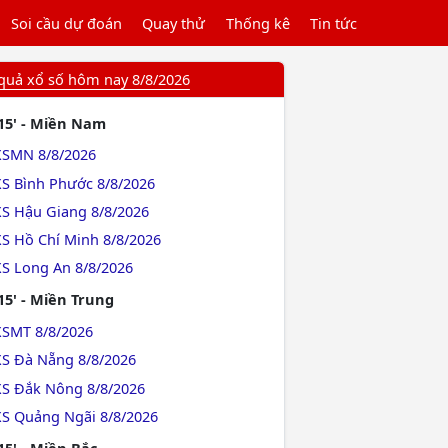
Soi cầu dự đoán
Quay thử
Thống kê
Tin tức
 quả xổ số hôm nay 8/8/2026
15' - Miền Nam
XSMN 8/8/2026
S Bình Phước 8/8/2026
XS Hậu Giang 8/8/2026
S Hồ Chí Minh 8/8/2026
S Long An 8/8/2026
15' - Miền Trung
XSMT 8/8/2026
XS Đà Nẵng 8/8/2026
XS Đắk Nông 8/8/2026
XS Quảng Ngãi 8/8/2026
15' - Miền Bắc