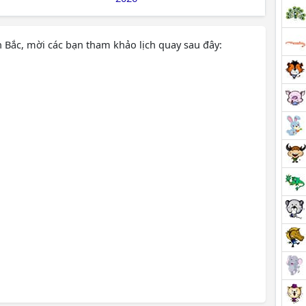
 Bắc, mời các bạn tham khảo lịch quay sau đây: