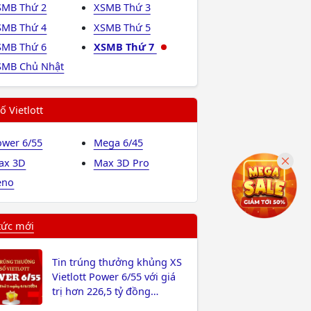
SMB Thứ 2
XSMB Thứ 3
SMB Thứ 4
XSMB Thứ 5
SMB Thứ 6
XSMB Thứ 7
SMB Chủ Nhật
ố Vietlott
ower 6/55
Mega 6/45
ax 3D
Max 3D Pro
eno
tức mới
Tin trúng thưởng khủng XS
Vietlott Power 6/55 với giá
trị hơn 226,5 tỷ đồng…