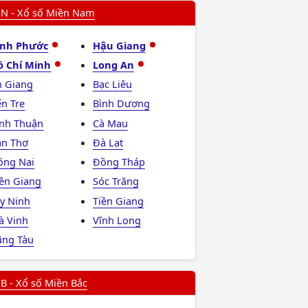
N - Xổ số Miền Nam
ình Phước
Hậu Giang
ồ Chí Minh
Long An
n Giang
Bạc Liêu
n Tre
Bình Dương
ình Thuận
Cà Mau
ần Thơ
Đà Lạt
ồng Nai
Đồng Tháp
iên Giang
Sóc Trăng
ây Ninh
Tiền Giang
à Vinh
Vĩnh Long
ũng Tàu
B - Xổ số Miền Bắc