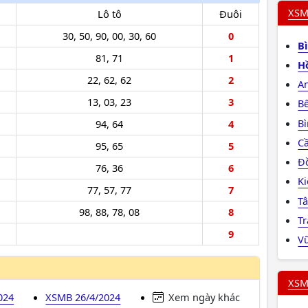
XSM
Lô tô
Đuôi
30, 50, 90, 00, 30, 60
0
B
81, 71
1
H
22, 62, 62
2
A
13, 03, 23
3
Bế
B
94, 64
4
C
95, 65
5
Đ
76, 36
6
K
77, 57, 77
7
T
98, 88, 78, 08
8
Tr
9
V
XSM
024
XSMB 26/4/2024
Xem ngày khác