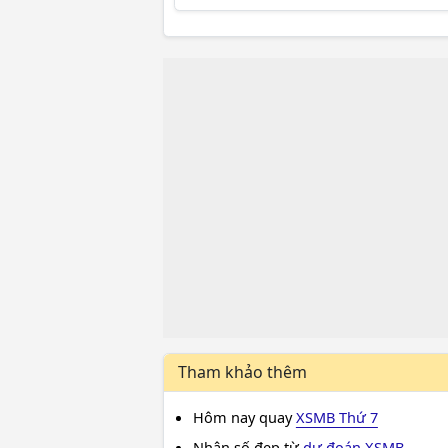
Tham khảo thêm
Hôm nay quay
XSMB Thứ 7
Nhận số đẹp từ
dự đoán XSMB