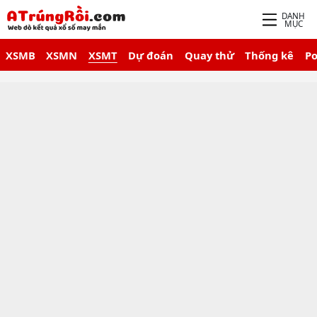
DANH
MỤC
XSMB
XSMN
XSMT
Dự đoán
Quay thử
Thống kê
P