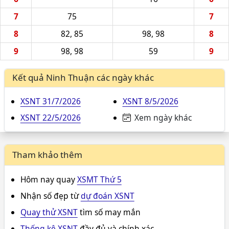
7
75
7
8
82, 85
98, 98
8
9
98, 98
59
9
Kết quả Ninh Thuận các ngày khác
XSNT 31/7/2026
XSNT 8/5/2026
XSNT 22/5/2026
Xem ngày khác
Tham khảo thêm
Hôm nay quay
XSMT Thứ 5
Nhận số đẹp từ
dự đoán XSNT
Quay thử XSNT
tìm số may mắn
Thống kê XSNT
đầy đủ và chính xác