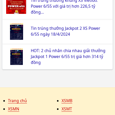
Tin trúng thưởng khủng XS Vietlott
Power 6/55 với giá trị hơn 226,5 tỷ
đồng…
Tin trúng thưởng Jackpot 2 XS Power
6/55 ngày 18/4/2024
HOT: 2 chủ nhân chia nhau giải thưởng
Jackpot 1 Power 6/55 trị giá hơn 314 tỷ
đồng
Trang chủ
XSMB
XSMN
XSMT