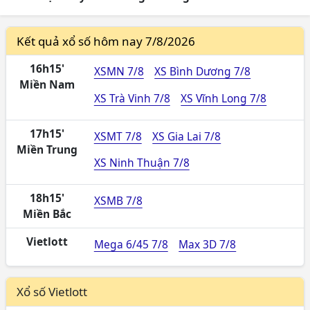
Kết quả xổ số hôm nay 7/8/2026
16h15'
XSMN 7/8
XS Bình Dương 7/8
Miền Nam
XS Trà Vinh 7/8
XS Vĩnh Long 7/8
17h15'
XSMT 7/8
XS Gia Lai 7/8
Miền Trung
XS Ninh Thuận 7/8
18h15'
XSMB 7/8
Miền Bắc
Vietlott
Mega 6/45 7/8
Max 3D 7/8
Xổ số Vietlott