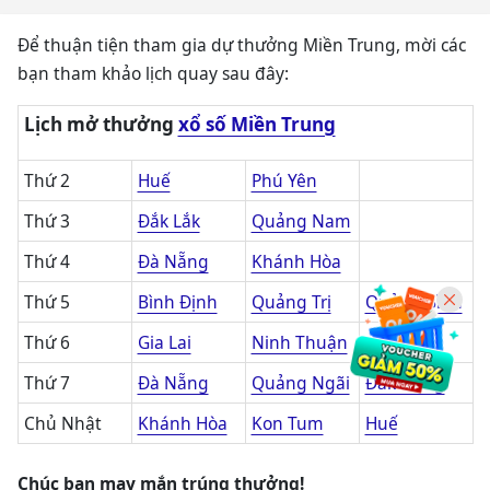
Để thuận tiện tham gia dự thưởng Miền Trung, mời các
bạn tham khảo lịch quay sau đây:
Lịch mở thưởng
xổ số Miền Trung
Thứ 2
Huế
Phú Yên
Thứ 3
Đắk Lắk
Quảng Nam
Thứ 4
Đà Nẵng
Khánh Hòa
Thứ 5
Bình Định
Quảng Trị
Quảng Bình
Thứ 6
Gia Lai
Ninh Thuận
Thứ 7
Đà Nẵng
Quảng Ngãi
Đắk Nông
Chủ Nhật
Khánh Hòa
Kon Tum
Huế
Chúc bạn may mắn trúng thưởng!