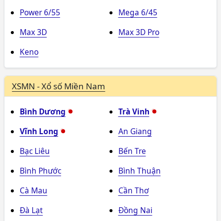
Power 6/55
Mega 6/45
Max 3D
Max 3D Pro
Keno
XSMN - Xổ số Miền Nam
Bình Dương
Trà Vinh
Vĩnh Long
An Giang
Bạc Liêu
Bến Tre
Bình Phước
Bình Thuận
Cà Mau
Cần Thơ
Đà Lạt
Đồng Nai