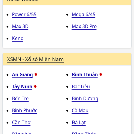
Power 6/55
Mega 6/45
Max 3D
Max 3D Pro
Keno
XSMN - Xổ số Miền Nam
An Giang
Bình Thuận
Tây Ninh
Bạc Liêu
Bến Tre
Bình Dương
Bình Phước
Cà Mau
Cần Thơ
Đà Lạt