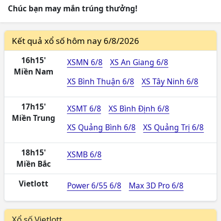
Chúc bạn may mắn trúng thưởng!
Kết quả xổ số hôm nay 6/8/2026
16h15'
XSMN 6/8
XS An Giang 6/8
Miền Nam
XS Bình Thuận 6/8
XS Tây Ninh 6/8
17h15'
XSMT 6/8
XS Bình Định 6/8
Miền Trung
XS Quảng Bình 6/8
XS Quảng Trị 6/8
18h15'
XSMB 6/8
Miền Bắc
Vietlott
Power 6/55 6/8
Max 3D Pro 6/8
Xổ số Vietlott