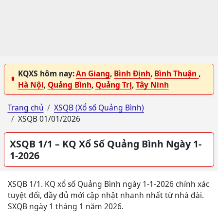
KQXS hôm nay:
An Giang
,
Bình Định
,
Bình Thuận
,
Hà Nội
,
Quảng Bình
,
Quảng Trị
,
Tây Ninh
Trang chủ
XSQB (Xổ số Quảng Bình)
XSQB 01/01/2026
XSQB 1/1 – KQ Xổ Số Quảng Bình Ngày 1-
1-2026
XSQB 1/1. KQ xổ số Quảng Bình ngày 1-1-2026 chính xác
tuyệt đối, đầy đủ mới cập nhật nhanh nhất từ nhà đài.
SXQB ngày 1 tháng 1 năm 2026.