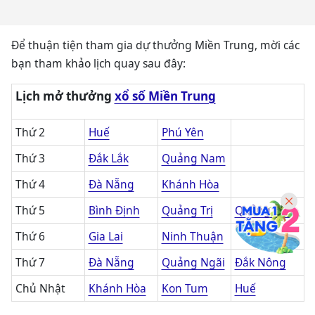
Để thuận tiện tham gia dự thưởng Miền Trung, mời các
bạn tham khảo lịch quay sau đây:
Lịch mở thưởng
xổ số Miền Trung
Thứ 2
Huế
Phú Yên
Thứ 3
Đắk Lắk
Quảng Nam
Thứ 4
Đà Nẵng
Khánh Hòa
Thứ 5
Bình Định
Quảng Trị
Quảng Bình
Thứ 6
Gia Lai
Ninh Thuận
Thứ 7
Đà Nẵng
Quảng Ngãi
Đắk Nông
Chủ Nhật
Khánh Hòa
Kon Tum
Huế