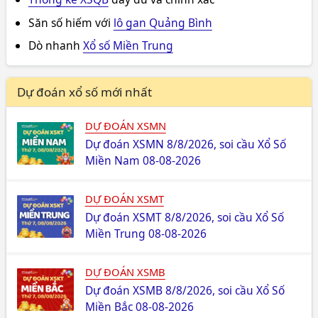
Săn số hiếm với
lô gan Quảng Bình
Dò nhanh
Xổ số Miền Trung
Dự đoán xổ số mới nhất
DỰ ĐOÁN XSMN
Dự đoán XSMN 8/8/2026, soi cầu Xổ Số
Miền Nam 08-08-2026
DỰ ĐOÁN XSMT
Dự đoán XSMT 8/8/2026, soi cầu Xổ Số
Miền Trung 08-08-2026
DỰ ĐOÁN XSMB
Dự đoán XSMB 8/8/2026, soi cầu Xổ Số
Miền Bắc 08-08-2026