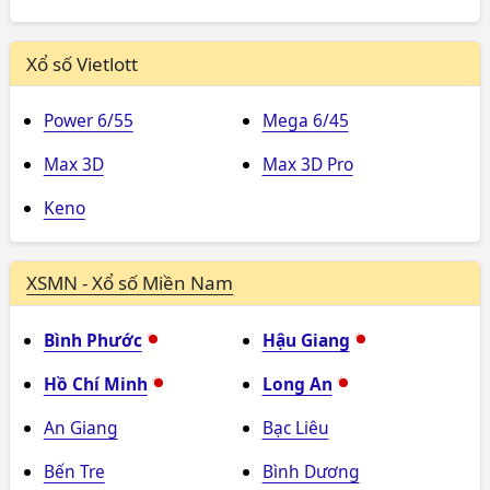
Xổ số Vietlott
Power 6/55
Mega 6/45
Max 3D
Max 3D Pro
Keno
XSMN - Xổ số Miền Nam
Bình Phước
Hậu Giang
Hồ Chí Minh
Long An
An Giang
Bạc Liêu
Bến Tre
Bình Dương