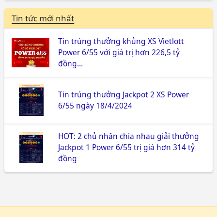
Tin tức mới nhất
Tin trúng thưởng khủng XS Vietlott
Power 6/55 với giá trị hơn 226,5 tỷ
đồng…
Tin trúng thưởng Jackpot 2 XS Power
6/55 ngày 18/4/2024
HOT: 2 chủ nhân chia nhau giải thưởng
Jackpot 1 Power 6/55 trị giá hơn 314 tỷ
đồng