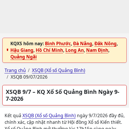
KQXS hôm nay:
Bình Phước
,
Đà Nẵng
,
Đắk Nông
,
Hậu Giang
,
Hồ Chí Minh
,
Long An
,
Nam Định
,
Quảng Ngãi
Trang chủ
XSQB (Xổ số Quảng Bình)
XSQB 09/07/2026
XSQB 9/7 – KQ Xổ Số Quảng Bình Ngày 9-
7-2026
Kết quả
XSQB (Xổ số Quảng Bình)
ngày 9/7/2026 đầy đủ,
chính xác, cập nhật nhanh từ Hội đồng Xổ số Kiến thiết.
Xổ số Quảng Bình mở thưởng lúc 17h15p cùng ngày.