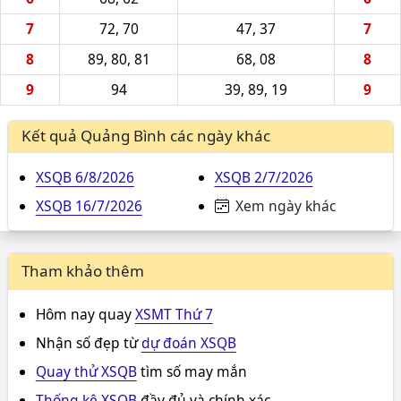
7
72, 70
47, 37
7
8
89, 80, 81
68, 08
8
9
94
39, 89, 19
9
Kết quả Quảng Bình các ngày khác
XSQB 6/8/2026
XSQB 2/7/2026
XSQB 16/7/2026
Xem ngày khác
Tham khảo thêm
Hôm nay quay
XSMT Thứ 7
Nhận số đẹp từ
dự đoán XSQB
Quay thử XSQB
tìm số may mắn
Thống kê XSQB
đầy đủ và chính xác