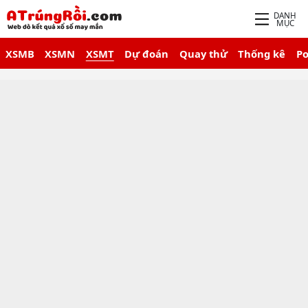
DANH
MỤC
XSMB
XSMN
XSMT
Dự đoán
Quay thử
Thống kê
P