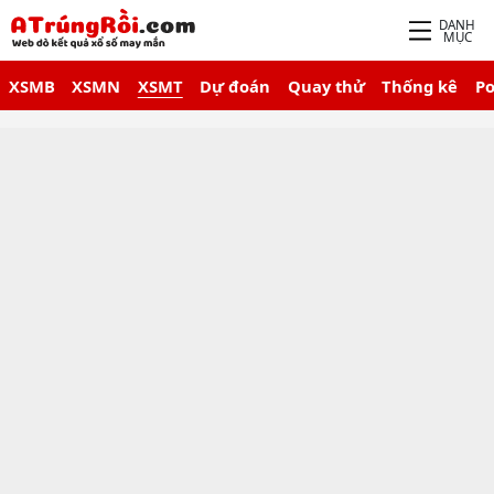
DANH
MỤC
XSMB
XSMN
XSMT
Dự đoán
Quay thử
Thống kê
P