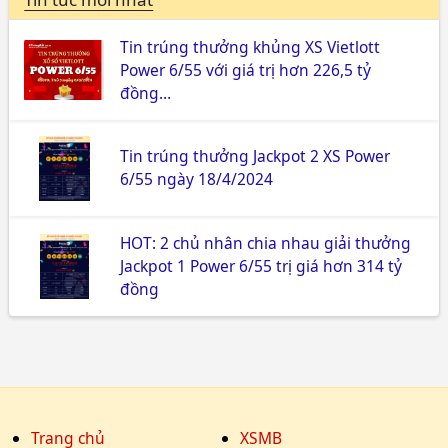
Tin trúng thưởng khủng XS Vietlott
Power 6/55 với giá trị hơn 226,5 tỷ
đồng…
Tin trúng thưởng Jackpot 2 XS Power
6/55 ngày 18/4/2024
HOT: 2 chủ nhân chia nhau giải thưởng
Jackpot 1 Power 6/55 trị giá hơn 314 tỷ
đồng
Trang chủ
XSMB