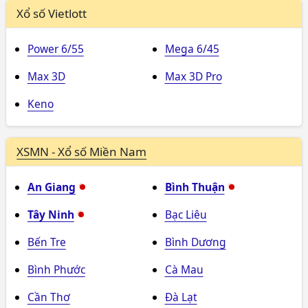
Xổ số Vietlott
Power 6/55
Mega 6/45
Max 3D
Max 3D Pro
Keno
XSMN - Xổ số Miền Nam
An Giang
Bình Thuận
Tây Ninh
Bạc Liêu
Bến Tre
Bình Dương
Bình Phước
Cà Mau
Cần Thơ
Đà Lạt