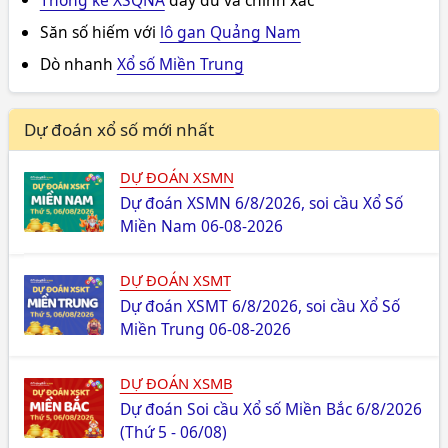
Săn số hiếm với
lô gan Quảng Nam
Dò nhanh
Xổ số Miền Trung
Dự đoán xổ số mới nhất
DỰ ĐOÁN XSMN
Dự đoán XSMN 6/8/2026, soi cầu Xổ Số
Miền Nam 06-08-2026
DỰ ĐOÁN XSMT
Dự đoán XSMT 6/8/2026, soi cầu Xổ Số
Miền Trung 06-08-2026
DỰ ĐOÁN XSMB
Dự đoán Soi cầu Xổ số Miền Bắc 6/8/2026
(Thứ 5 - 06/08)