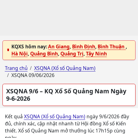
KQXS hôm nay:
An Giang
,
Bình Định
,
Bình Thuận
,
Hà Nội
,
Quảng Bình
,
Quảng Trị
,
Tây Ninh
Trang chủ
XSQNA (Xổ số Quảng Nam)
XSQNA 09/06/2026
XSQNA 9/6 – KQ Xổ Số Quảng Nam Ngày
9-6-2026
Kết quả
XSQNA (Xổ số Quảng Nam)
ngày 9/6/2026 đầy
đủ, chính xác, cập nhật nhanh từ Hội đồng Xổ số Kiến
thiết. Xổ số Quảng Nam mở thưởng lúc 17h15p cùng
ngày.