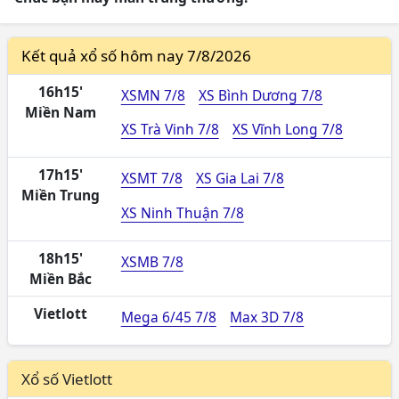
Kết quả xổ số hôm nay 7/8/2026
16h15'
XSMN 7/8
XS Bình Dương 7/8
Miền Nam
XS Trà Vinh 7/8
XS Vĩnh Long 7/8
17h15'
XSMT 7/8
XS Gia Lai 7/8
Miền Trung
XS Ninh Thuận 7/8
18h15'
XSMB 7/8
Miền Bắc
Vietlott
Mega 6/45 7/8
Max 3D 7/8
Xổ số Vietlott