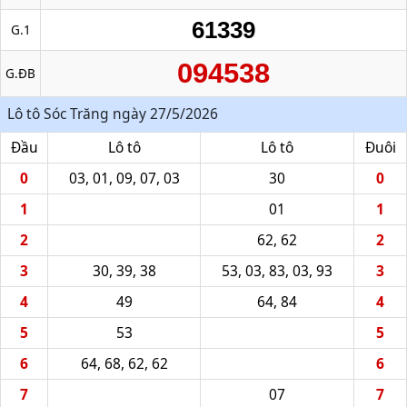
61339
G.1
094538
G.ĐB
Lô tô Sóc Trăng ngày 27/5/2026
Đầu
Lô tô
Lô tô
Đuôi
0
03, 01, 09, 07, 03
30
0
1
01
1
2
62, 62
2
3
30, 39, 38
53, 03, 83, 03, 93
3
4
49
64, 84
4
5
53
5
6
64, 68, 62, 62
6
7
07
7