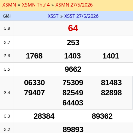
XSMN
»
XSMN Thứ 4
»
XSMN 27/5/2026
Giải
XSST
»
XSST 27/5/2026
64
G.8
253
G.7
1768
1403
1401
G.6
9662
G.5
06330
75309
81483
79407
82549
82898
G.4
64403
28384
89362
G.3
89893
G.2