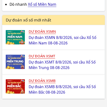
Dò nhanh
Xổ số Miền Nam
Dự đoán xổ số mới nhất
DỰ ĐOÁN XSMN
Dự đoán XSMN 8/8/2026, soi cầu Xổ Số
Miền Nam 08-08-2026
DỰ ĐOÁN XSMT
Dự đoán XSMT 8/8/2026, soi cầu Xổ Số
Miền Trung 08-08-2026
DỰ ĐOÁN XSMB
Dự đoán XSMB 8/8/2026, soi cầu Xổ Số
Miền Bắc 08-08-2026