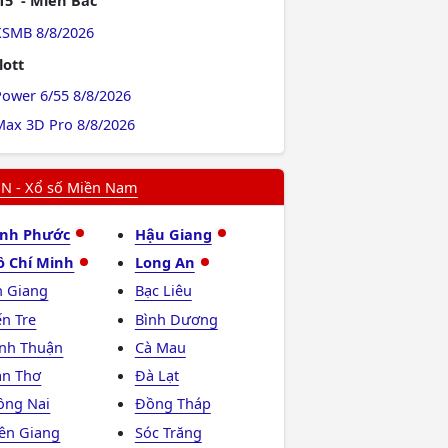
XSMB 8/8/2026
lott
ower 6/55 8/8/2026
Max 3D Pro 8/8/2026
N - Xổ số Miền Nam
ình Phước
Hậu Giang
ồ Chí Minh
Long An
n Giang
Bạc Liêu
n Tre
Bình Dương
ình Thuận
Cà Mau
ần Thơ
Đà Lạt
ồng Nai
Đồng Tháp
iên Giang
Sóc Trăng