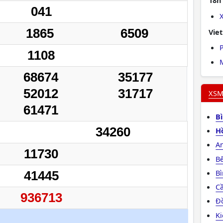
041
1865
6509
Viet
P
1108
68674
35177
52012
31717
XSM
61471
B
34260
H
A
11730
Bế
B
41445
C
936713
Đ
K