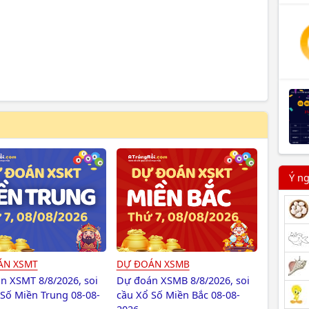
Ý ng
ÁN XSMT
DỰ ĐOÁN XSMB
n XSMT 8/8/2026, soi
Dự đoán XSMB 8/8/2026, soi
 Số Miền Trung 08-08-
cầu Xổ Số Miền Bắc 08-08-