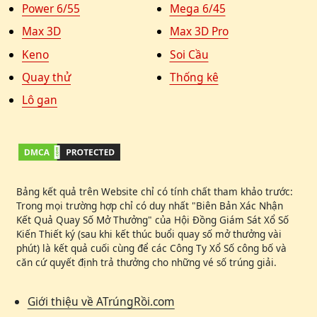
Power 6/55
Mega 6/45
Max 3D
Max 3D Pro
Keno
Soi Cầu
Quay thử
Thống kê
Lô gan
Bảng kết quả trên Website chỉ có tính chất tham khảo trước:
Trong mọi trường hợp chỉ có duy nhất "Biên Bản Xác Nhận
Kết Quả Quay Số Mở Thưởng" của Hội Đồng Giám Sát Xổ Số
Kiến Thiết ký (sau khi kết thúc buổi quay số mở thưởng vài
phút) là kết quả cuối cùng để các Công Ty Xổ Số công bố và
căn cứ quyết định trả thưởng cho những vé số trúng giải.
Giới thiệu về ATrúngRồi.com