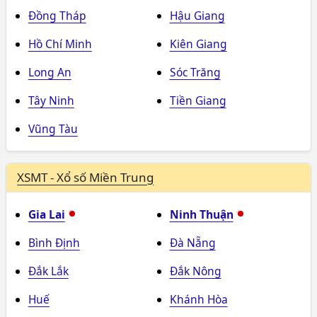
Đồng Tháp
Hậu Giang
Hồ Chí Minh
Kiên Giang
Long An
Sóc Trăng
Tây Ninh
Tiền Giang
Vũng Tàu
XSMT - Xổ số Miền Trung
Gia Lai
Ninh Thuận
Bình Định
Đà Nẵng
Đắk Lắk
Đắk Nông
Huế
Khánh Hòa