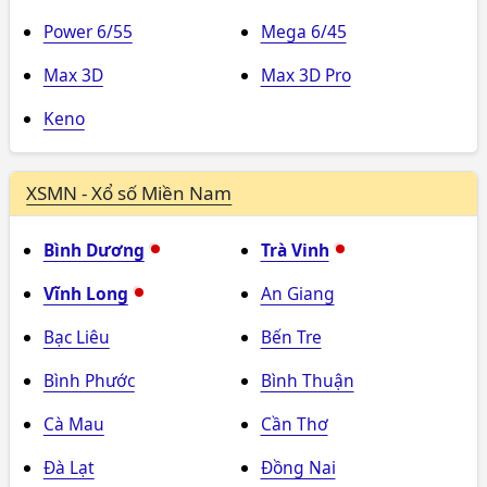
Power 6/55
Mega 6/45
Max 3D
Max 3D Pro
Keno
XSMN - Xổ số Miền Nam
Bình Dương
Trà Vinh
Vĩnh Long
An Giang
Bạc Liêu
Bến Tre
Bình Phước
Bình Thuận
Cà Mau
Cần Thơ
Đà Lạt
Đồng Nai