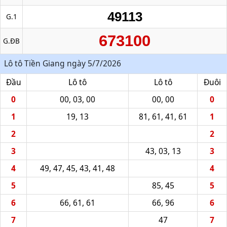
49113
G.1
673100
G.ĐB
Lô tô Tiền Giang ngày 5/7/2026
Đầu
Lô tô
Lô tô
Đuôi
0
00, 03, 00
00, 00
0
1
19, 13
81, 61, 41, 61
1
2
2
3
43, 03, 13
3
4
49, 47, 45, 43, 41, 48
4
5
85, 45
5
6
66, 61, 61
66, 96
6
7
47
7