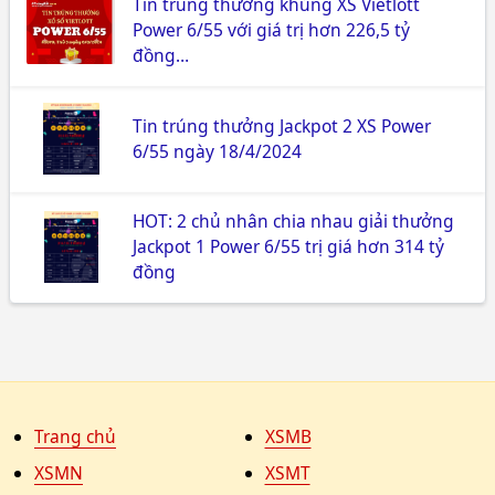
Tin trúng thưởng khủng XS Vietlott
Power 6/55 với giá trị hơn 226,5 tỷ
đồng…
Tin trúng thưởng Jackpot 2 XS Power
6/55 ngày 18/4/2024
HOT: 2 chủ nhân chia nhau giải thưởng
Jackpot 1 Power 6/55 trị giá hơn 314 tỷ
đồng
Trang chủ
XSMB
XSMN
XSMT