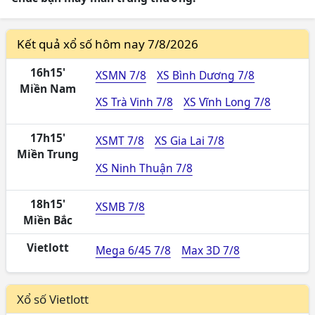
Kết quả xổ số hôm nay 7/8/2026
16h15'
XSMN 7/8
XS Bình Dương 7/8
Miền Nam
XS Trà Vinh 7/8
XS Vĩnh Long 7/8
17h15'
XSMT 7/8
XS Gia Lai 7/8
Miền Trung
XS Ninh Thuận 7/8
18h15'
XSMB 7/8
Miền Bắc
Vietlott
Mega 6/45 7/8
Max 3D 7/8
Xổ số Vietlott