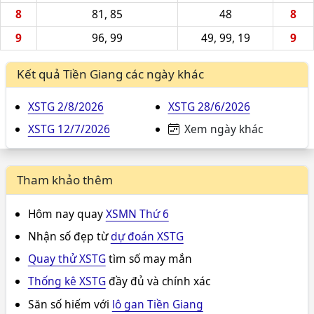
8
81, 85
48
8
9
96, 99
49, 99, 19
9
Kết quả Tiền Giang các ngày khác
XSTG 2/8/2026
XSTG 28/6/2026
XSTG 12/7/2026
Xem ngày khác
Tham khảo thêm
Hôm nay quay
XSMN Thứ 6
Nhận số đẹp từ
dự đoán XSTG
Quay thử XSTG
tìm số may mắn
Thống kê XSTG
đầy đủ và chính xác
Săn số hiếm với
lô gan Tiền Giang