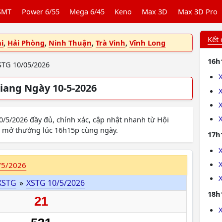
SMT
Power 6/55
Mega 6/45
Keno
Max 3D
Max 3D Pro
Kết
ai
,
Hải Phòng
,
Ninh Thuận
,
Trà Vinh
,
Vĩnh Long
16h
STG 10/05/2026
Giang Ngày 10-5-2026
X
X
/5/2026 đầy đủ, chính xác, cập nhật nhanh từ Hội
ng mở thưởng lúc 16h15p cùng ngày.
17h
X
/5/2026
XSTG
»
XSTG 10/5/2026
18h
21