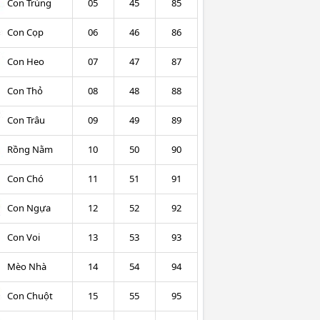
Con Trùng
05
45
85
Con Cọp
06
46
86
Con Heo
07
47
87
Con Thỏ
08
48
88
Con Trâu
09
49
89
Rồng Nằm
10
50
90
Con Chó
11
51
91
Con Ngựa
12
52
92
Con Voi
13
53
93
Mèo Nhà
14
54
94
Con Chuột
15
55
95