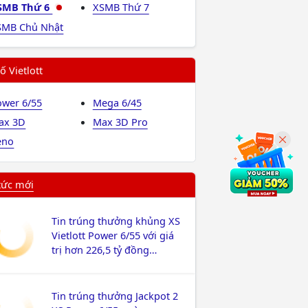
SMB Thứ 6
XSMB Thứ 7
SMB Chủ Nhật
ố Vietlott
ower 6/55
Mega 6/45
ax 3D
Max 3D Pro
eno
tức mới
Tin trúng thưởng khủng XS
Vietlott Power 6/55 với giá
trị hơn 226,5 tỷ đồng…
Tin trúng thưởng Jackpot 2