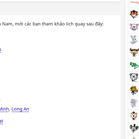
 Nam, mời các bạn tham khảo lịch quay sau đây:
p
g
Minh
,
Long An
ạt