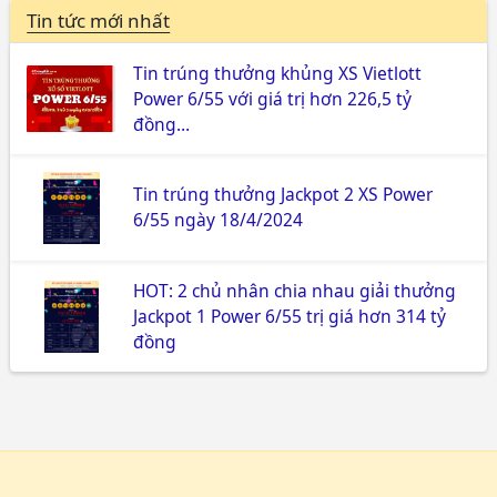
Tin tức mới nhất
Tin trúng thưởng khủng XS Vietlott
Power 6/55 với giá trị hơn 226,5 tỷ
đồng…
Tin trúng thưởng Jackpot 2 XS Power
6/55 ngày 18/4/2024
HOT: 2 chủ nhân chia nhau giải thưởng
Jackpot 1 Power 6/55 trị giá hơn 314 tỷ
đồng