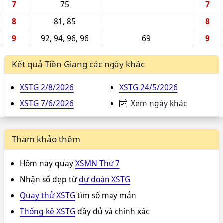
7
75
7
8
81, 85
8
9
92, 94, 96, 96
69
9
Kết quả Tiền Giang các ngày khác
XSTG 2/8/2026
XSTG 24/5/2026
XSTG 7/6/2026
Xem ngày khác
Tham khảo thêm
Hôm nay quay
XSMN Thứ 7
Nhận số đẹp từ
dự đoán XSTG
Quay thử XSTG
tìm số may mắn
Thống kê XSTG
đầy đủ và chính xác