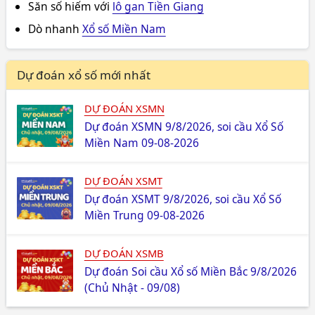
Săn số hiếm với
lô gan Tiền Giang
Dò nhanh
Xổ số Miền Nam
Dự đoán xổ số mới nhất
DỰ ĐOÁN XSMN
Dự đoán XSMN 9/8/2026, soi cầu Xổ Số
Miền Nam 09-08-2026
DỰ ĐOÁN XSMT
Dự đoán XSMT 9/8/2026, soi cầu Xổ Số
Miền Trung 09-08-2026
DỰ ĐOÁN XSMB
Dự đoán Soi cầu Xổ số Miền Bắc 9/8/2026
(Chủ Nhật - 09/08)