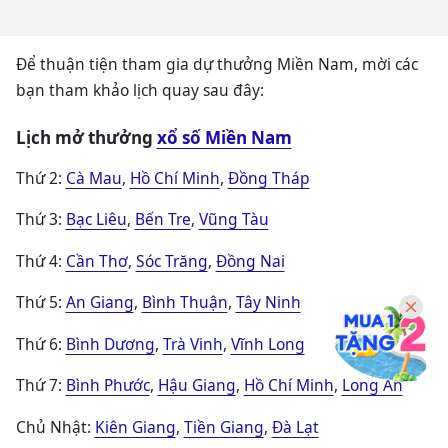
Để thuận tiện tham gia dự thưởng Miền Nam, mời các
bạn tham khảo lịch quay sau đây:
Lịch mở thưởng
xổ số Miền Nam
Thứ 2:
Cà Mau
,
Hồ Chí Minh
,
Đồng Tháp
Thứ 3:
Bạc Liêu
,
Bến Tre
,
Vũng Tàu
Thứ 4:
Cần Thơ
,
Sóc Trăng
,
Đồng Nai
Thứ 5:
An Giang
,
Bình Thuận
,
Tây Ninh
Thứ 6:
Bình Dương
,
Trà Vinh
,
Vĩnh Long
Thứ 7:
Bình Phước
,
Hậu Giang
,
Hồ Chí Minh
,
Long An
Chủ Nhật:
Kiên Giang
,
Tiền Giang
,
Đà Lạt