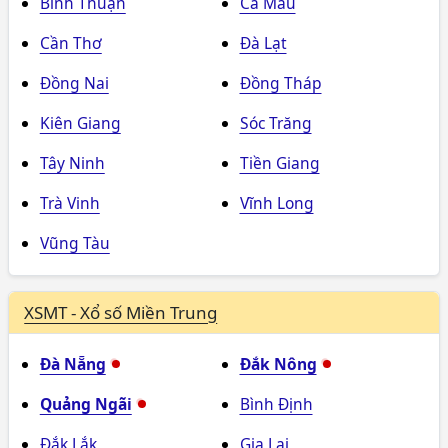
Bình Thuận
Cà Mau
Cần Thơ
Đà Lạt
Đồng Nai
Đồng Tháp
Kiên Giang
Sóc Trăng
Tây Ninh
Tiền Giang
Trà Vinh
Vĩnh Long
Vũng Tàu
XSMT - Xổ số Miền Trung
Đà Nẵng
Đắk Nông
Quảng Ngãi
Bình Định
Đắk Lắk
Gia Lai