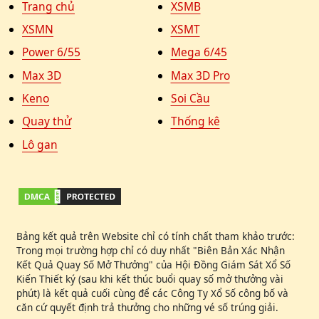
Trang chủ
XSMB
XSMN
XSMT
Power 6/55
Mega 6/45
Max 3D
Max 3D Pro
Keno
Soi Cầu
Quay thử
Thống kê
Lô gan
Bảng kết quả trên Website chỉ có tính chất tham khảo trước:
Trong mọi trường hợp chỉ có duy nhất "Biên Bản Xác Nhận
Kết Quả Quay Số Mở Thưởng" của Hội Đồng Giám Sát Xổ Số
Kiến Thiết ký (sau khi kết thúc buổi quay số mở thưởng vài
phút) là kết quả cuối cùng để các Công Ty Xổ Số công bố và
căn cứ quyết định trả thưởng cho những vé số trúng giải.