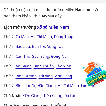
Để thuận tiện tham gia dự thưởng Miền Nam, mời các
bạn tham khảo lịch quay sau đây:
Lịch mở thưởng
xổ số Miền Nam
Thứ 2:
Cà Mau
,
Hồ Chí Minh
,
Đồng Tháp
Thứ 3:
Bạc Liêu
,
Bến Tre
,
Vũng Tàu
Thứ 4:
Cần Thơ
,
Sóc Trăng
,
Đồng Nai
Thứ 5:
An Giang
,
Bình Thuận
,
Tây Ninh
Thứ 6:
Bình Dương
,
Trà Vinh
,
Vĩnh Long
Thứ 7:
Bình Phước
,
Hậu Giang
,
Hồ Chí Minh
,
Long An
Chủ Nhật:
Kiên Giang
,
Tiền Giang
,
Đà Lạt
Chúc bạn may mắn trúng thưởng!