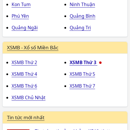
Kon Tum
Ninh Thuận
Phú Yên
Quảng Bình
Quảng Ngãi
Quảng Trị
XSMB - Xổ số Miền Bắc
XSMB Thứ 2
XSMB Thứ 3
XSMB Thứ 4
XSMB Thứ 5
XSMB Thứ 6
XSMB Thứ 7
XSMB Chủ Nhật
Tin tức mới nhất