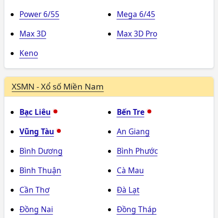
Power 6/55
Mega 6/45
Max 3D
Max 3D Pro
Keno
XSMN - Xổ số Miền Nam
Bạc Liêu
Bến Tre
Vũng Tàu
An Giang
Bình Dương
Bình Phước
Bình Thuận
Cà Mau
Cần Thơ
Đà Lạt
Đồng Nai
Đồng Tháp