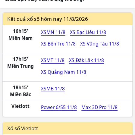
Kết quả xổ số hôm nay 11/8/2026
16h15'
XSMN 11/8
XS Bạc Liêu 11/8
Miền Nam
XS Bến Tre 11/8
XS Vũng Tàu 11/8
17h15'
XSMT 11/8
XS Đắk Lắk 11/8
Miền Trung
XS Quảng Nam 11/8
18h15'
XSMB 11/8
Miền Bắc
Vietlott
Power 6/55 11/8
Max 3D Pro 11/8
Xổ số Vietlott