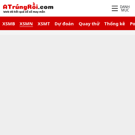
DANH
MỤC
XSMB
XSMN
XSMT
Dự đoán
Quay thử
Thống kê
P