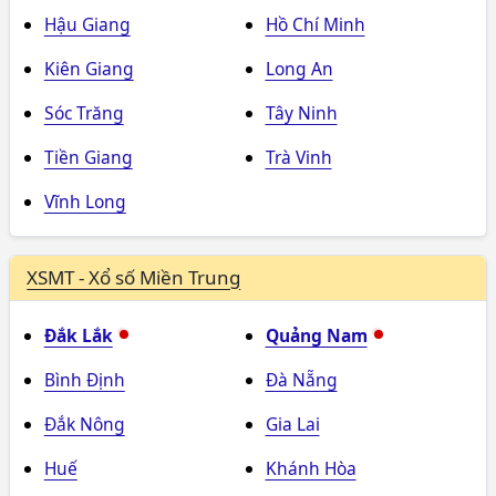
Hậu Giang
Hồ Chí Minh
Kiên Giang
Long An
Sóc Trăng
Tây Ninh
Tiền Giang
Trà Vinh
Vĩnh Long
XSMT - Xổ số Miền Trung
Đắk Lắk
Quảng Nam
Bình Định
Đà Nẵng
Đắk Nông
Gia Lai
Huế
Khánh Hòa