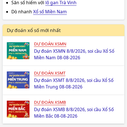
Săn số hiếm với
lô gan Trà Vinh
Dò nhanh
Xổ số Miền Nam
Dự đoán xổ số mới nhất
DỰ ĐOÁN XSMN
Dự đoán XSMN 8/8/2026, soi cầu Xổ Số
Miền Nam 08-08-2026
DỰ ĐOÁN XSMT
Dự đoán XSMT 8/8/2026, soi cầu Xổ Số
Miền Trung 08-08-2026
DỰ ĐOÁN XSMB
Dự đoán XSMB 8/8/2026, soi cầu Xổ Số
Miền Bắc 08-08-2026