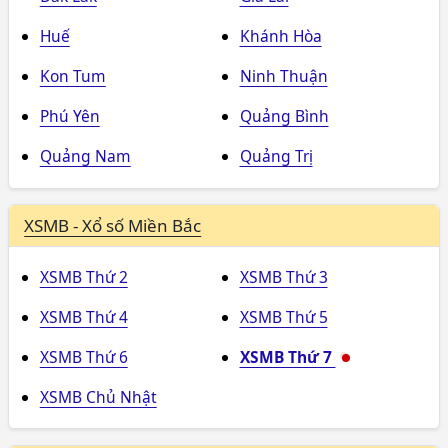
Huế
Khánh Hòa
Kon Tum
Ninh Thuận
Phú Yên
Quảng Bình
Quảng Nam
Quảng Trị
XSMB - Xổ số Miền Bắc
XSMB Thứ 2
XSMB Thứ 3
XSMB Thứ 4
XSMB Thứ 5
XSMB Thứ 6
XSMB Thứ 7
XSMB Chủ Nhật