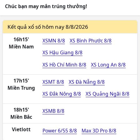
Chúc bạn may mắn trúng thưởng!
Kết quả xổ số hôm nay 8/8/2026
16h15'
XSMN 8/8
XS Bình Phước 8/8
Miền Nam
XS Hậu Giang 8/8
XS Hồ Chí Minh 8/8
XS Long An 8/8
17h15'
XSMT 8/8
XS Đà Nẵng 8/8
Miền Trung
XS Đắk Nông 8/8
XS Quảng Ngãi 8/8
18h15'
XSMB 8/8
Miền Bắc
Vietlott
Power 6/55 8/8
Max 3D Pro 8/8