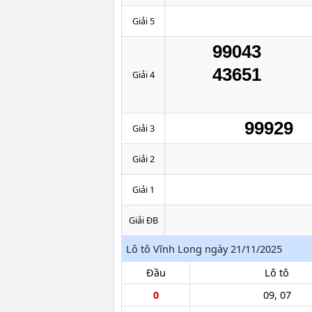
Giải 5
99043
43651
Giải 4
99929
Giải 3
Giải 2
Giải 1
Giải ĐB
Lô tô Vĩnh Long ngày 21/11/2025
Đầu
Lô tô
0
09, 07