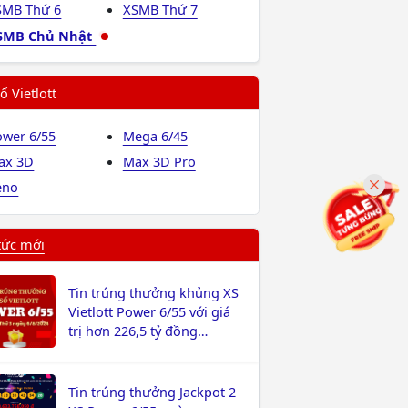
SMB Thứ 6
XSMB Thứ 7
SMB Chủ Nhật
ố Vietlott
ower 6/55
Mega 6/45
ax 3D
Max 3D Pro
eno
tức mới
Tin trúng thưởng khủng XS
Vietlott Power 6/55 với giá
trị hơn 226,5 tỷ đồng…
Tin trúng thưởng Jackpot 2