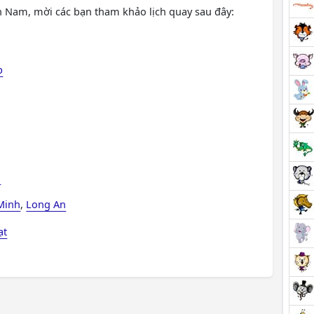
 Nam, mời các bạn tham khảo lịch quay sau đây:
p
g
Minh
,
Long An
ạt