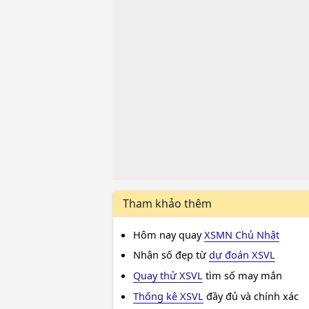
Tham khảo thêm
Hôm nay quay
XSMN Chủ Nhật
Nhận số đẹp từ
dự đoán XSVL
Quay thử XSVL
tìm số may mắn
Thống kê XSVL
đầy đủ và chính xác