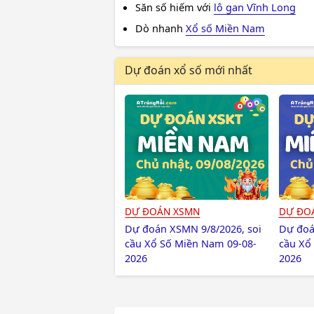
Săn số hiếm với
lô gan Vĩnh Long
Dò nhanh
Xổ số Miền Nam
Dự đoán xổ số mới nhất
DỰ ĐOÁN XSMN
DỰ ĐO
Dự đoán XSMN 9/8/2026, soi
Dự đoá
cầu Xổ Số Miền Nam 09-08-
cầu Xổ
2026
2026