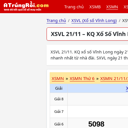
Trang chủ
XSMB
XSMN
X
Trang chủ
XSVL (Xổ số Vĩnh Long)
XS
XSVL 21/11 – KQ Xổ Số Vĩnh
XSVL 21/11. KQ xổ số Vĩnh Long ngày 21
nhanh nhất từ nhà đài. SXVL ngày 21 t
»
»
XSMN
XSMN Thứ 6
XSMN 21/11/
Giải
Giải 8
Giải 7
5098
Giải 6