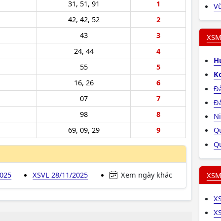
31, 51, 91
1
V
42, 42, 52
2
43
3
XSM
24, 44
4
H
55
5
K
16, 26
6
Đ
07
7
Đ
98
8
N
69, 09, 29
9
Q
Q
2025
XSVL 28/11/2025
Xem ngày khác
XSM
X
X