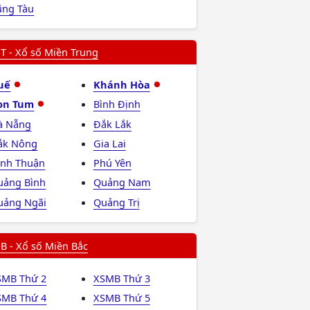
ũng Tàu
T - Xổ số Miền Trung
uế
Khánh Hòa
on Tum
Bình Định
à Nẵng
Đắk Lắk
ắk Nông
Gia Lai
inh Thuận
Phú Yên
uảng Bình
Quảng Nam
uảng Ngãi
Quảng Trị
B - Xổ số Miền Bắc
SMB Thứ 2
XSMB Thứ 3
SMB Thứ 4
XSMB Thứ 5