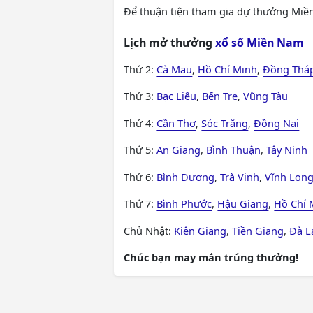
Để thuận tiện tham gia dự thưởng Miền
Lịch mở thưởng
xổ số Miền Nam
Thứ 2:
Cà Mau
,
Hồ Chí Minh
,
Đồng Thá
Thứ 3:
Bạc Liêu
,
Bến Tre
,
Vũng Tàu
Thứ 4:
Cần Thơ
,
Sóc Trăng
,
Đồng Nai
Thứ 5:
An Giang
,
Bình Thuận
,
Tây Ninh
Thứ 6:
Bình Dương
,
Trà Vinh
,
Vĩnh Lon
Thứ 7:
Bình Phước
,
Hậu Giang
,
Hồ Chí 
Chủ Nhật:
Kiên Giang
,
Tiền Giang
,
Đà L
Chúc bạn may mắn trúng thưởng!