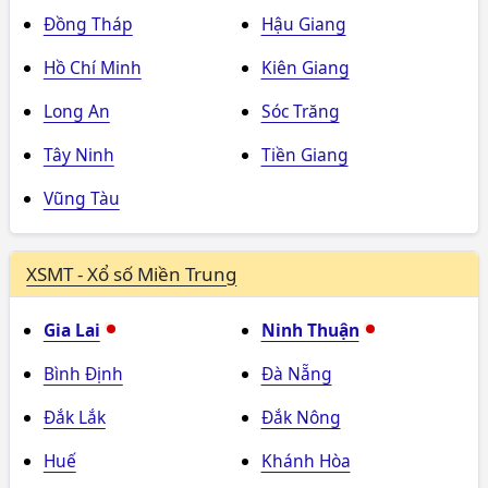
Đồng Tháp
Hậu Giang
Hồ Chí Minh
Kiên Giang
Long An
Sóc Trăng
Tây Ninh
Tiền Giang
Vũng Tàu
XSMT - Xổ số Miền Trung
Gia Lai
Ninh Thuận
Bình Định
Đà Nẵng
Đắk Lắk
Đắk Nông
Huế
Khánh Hòa