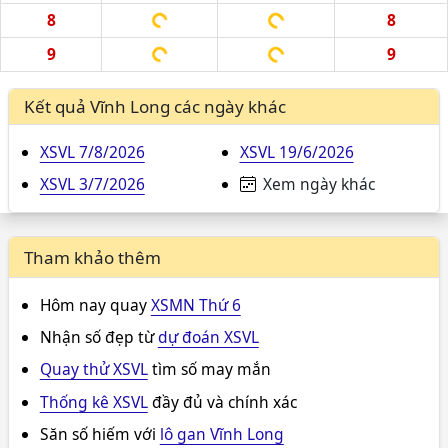
8
8
9
9
Kết quả Vĩnh Long các ngày khác
XSVL 7/8/2026
XSVL 19/6/2026
XSVL 3/7/2026
Xem ngày khác
Tham khảo thêm
Hôm nay quay
XSMN Thứ 6
Nhận số đẹp từ
dự đoán XSVL
Quay thử XSVL
tìm số may mắn
Thống kê XSVL
đầy đủ và chính xác
Săn số hiếm với
lô gan Vĩnh Long