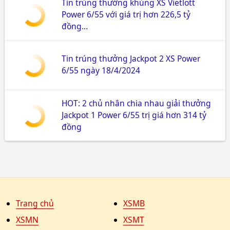
Tin trúng thưởng khủng XS Vietlott
Power 6/55 với giá trị hơn 226,5 tỷ
đồng…
Tin trúng thưởng Jackpot 2 XS Power
6/55 ngày 18/4/2024
HOT: 2 chủ nhân chia nhau giải thưởng
Jackpot 1 Power 6/55 trị giá hơn 314 tỷ
đồng
Trang chủ
XSMB
XSMN
XSMT