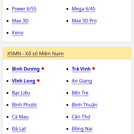
Power 6/55
Mega 6/45
Max 3D
Max 3D Pro
Keno
XSMN - Xổ số Miền Nam
Bình Dương
Trà Vinh
Vĩnh Long
An Giang
Bạc Liêu
Bến Tre
Bình Phước
Bình Thuận
Cà Mau
Cần Thơ
Đà Lạt
Đồng Nai