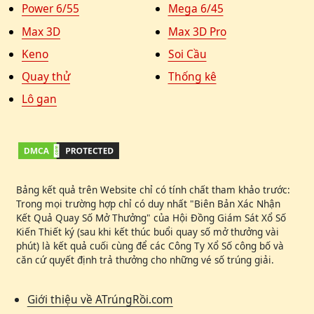
Power 6/55
Mega 6/45
Max 3D
Max 3D Pro
Keno
Soi Cầu
Quay thử
Thống kê
Lô gan
Bảng kết quả trên Website chỉ có tính chất tham khảo trước:
Trong mọi trường hợp chỉ có duy nhất "Biên Bản Xác Nhận
Kết Quả Quay Số Mở Thưởng" của Hội Đồng Giám Sát Xổ Số
Kiến Thiết ký (sau khi kết thúc buổi quay số mở thưởng vài
phút) là kết quả cuối cùng để các Công Ty Xổ Số công bố và
căn cứ quyết định trả thưởng cho những vé số trúng giải.
Giới thiệu về ATrúngRồi.com