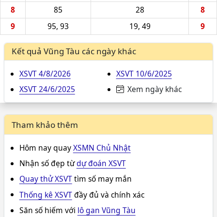
8
85
28
8
9
95, 93
19, 49
9
Kết quả Vũng Tàu các ngày khác
XSVT 4/8/2026
XSVT 10/6/2025
XSVT 24/6/2025
Xem ngày khác
Tham khảo thêm
Hôm nay quay
XSMN Chủ Nhật
Nhận số đẹp từ
dự đoán XSVT
Quay thử XSVT
tìm số may mắn
Thống kê XSVT
đầy đủ và chính xác
Săn số hiếm với
lô gan Vũng Tàu