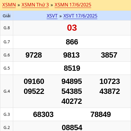
XSMN
»
XSMN Thứ 3
»
XSMN 17/6/2025
Giải
XSVT
»
XSVT 17/6/2025
03
G.8
866
G.7
9728
9813
3857
G.6
8519
G.5
09160
94895
10723
09522
54385
43872
G.4
40272
68303
78849
G.3
08854
G.2