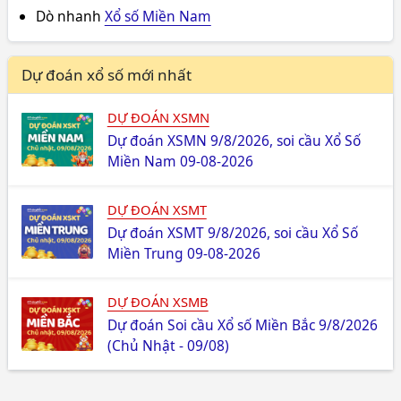
Dò nhanh
Xổ số Miền Nam
Dự đoán xổ số mới nhất
DỰ ĐOÁN XSMN
Dự đoán XSMN 9/8/2026, soi cầu Xổ Số
Miền Nam 09-08-2026
DỰ ĐOÁN XSMT
Dự đoán XSMT 9/8/2026, soi cầu Xổ Số
Miền Trung 09-08-2026
DỰ ĐOÁN XSMB
Dự đoán Soi cầu Xổ số Miền Bắc 9/8/2026
(Chủ Nhật - 09/08)