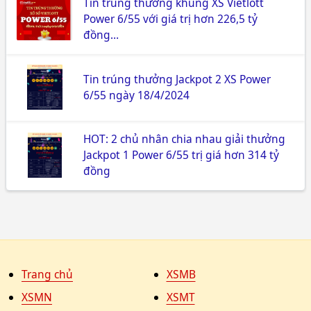
Tin trúng thưởng khủng XS Vietlott
Power 6/55 với giá trị hơn 226,5 tỷ
đồng…
Tin trúng thưởng Jackpot 2 XS Power
6/55 ngày 18/4/2024
HOT: 2 chủ nhân chia nhau giải thưởng
Jackpot 1 Power 6/55 trị giá hơn 314 tỷ
đồng
Trang chủ
XSMB
XSMN
XSMT