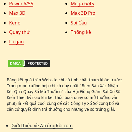
Power 6/55
Mega 6/45
Max 3D
Max 3D Pro
Keno
Soi Cầu
Quay thử
Thống kê
Lô gan
Bảng kết quả trên Website chỉ có tính chất tham khảo trước:
Trong mọi trường hợp chỉ có duy nhất "Biên Bản Xác Nhận
Kết Quả Quay Số Mở Thưởng" của Hội Đồng Giám Sát Xổ Số
Kiến Thiết ký (sau khi kết thúc buổi quay số mở thưởng vài
phút) là kết quả cuối cùng để các Công Ty Xổ Số công bố và
căn cứ quyết định trả thưởng cho những vé số trúng giải.
Giới thiệu về ATrúngRồi.com