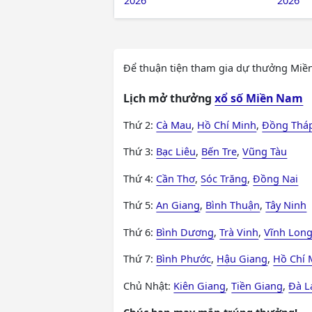
2026
2026
Để thuận tiện tham gia dự thưởng Miền
Lịch mở thưởng
xổ số Miền Nam
Thứ 2:
Cà Mau
,
Hồ Chí Minh
,
Đồng Thá
Thứ 3:
Bạc Liêu
,
Bến Tre
,
Vũng Tàu
Thứ 4:
Cần Thơ
,
Sóc Trăng
,
Đồng Nai
Thứ 5:
An Giang
,
Bình Thuận
,
Tây Ninh
Thứ 6:
Bình Dương
,
Trà Vinh
,
Vĩnh Lon
Thứ 7:
Bình Phước
,
Hậu Giang
,
Hồ Chí 
Chủ Nhật:
Kiên Giang
,
Tiền Giang
,
Đà L