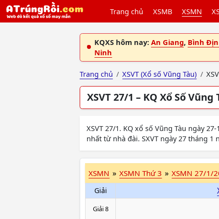
Trang chủ
XSMB
XSMN
X
KQXS hôm nay:
An Giang
,
Bình Đị
Ninh
Trang chủ
XSVT (Xổ số Vũng Tàu)
XSV
XSVT 27/1 – KQ Xổ Số Vũng 
XSVT 27/1. KQ xổ số Vũng Tàu ngày 27-1
nhất từ nhà đài. SXVT ngày 27 tháng 1
»
»
XSMN
XSMN Thứ 3
XSMN 27/1/2
Giải
Giải 8