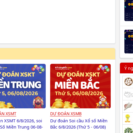
Ý ng
ÁN XSMT
DỰ ĐOÁN XSMB
n XSMT 6/8/2026, soi
Dự đoán Soi cầu Xổ số Miền
 Số Miền Trung 06-08-
Bắc 6/8/2026 (Thứ 5 - 06/08)