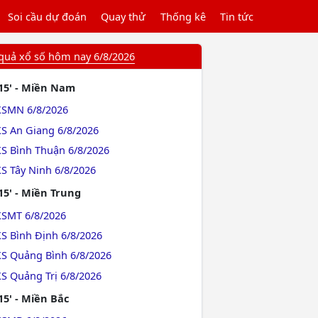
Soi cầu dự đoán
Quay thử
Thống kê
Tin tức
 quả xổ số hôm nay 6/8/2026
15' - Miền Nam
XSMN 6/8/2026
S An Giang 6/8/2026
S Bình Thuận 6/8/2026
S Tây Ninh 6/8/2026
15' - Miền Trung
XSMT 6/8/2026
S Bình Định 6/8/2026
XS Quảng Bình 6/8/2026
S Quảng Trị 6/8/2026
15' - Miền Bắc