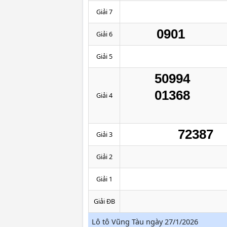
Giải 7
0901
Giải 6
Giải 5
50994
01368
Giải 4
72387
Giải 3
Giải 2
Giải 1
Giải ĐB
Lô tô Vũng Tàu ngày 27/1/2026