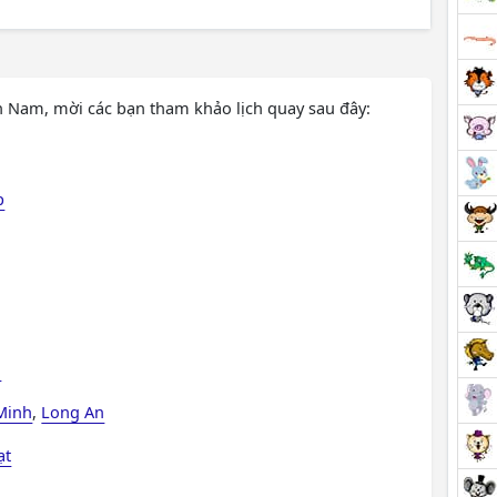
 Nam, mời các bạn tham khảo lịch quay sau đây:
p
g
Minh
,
Long An
ạt