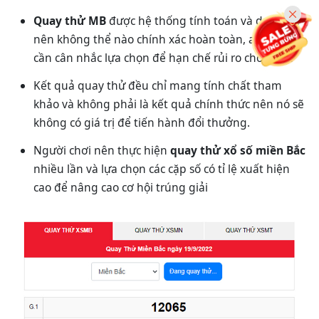
Quay thử MB
được hệ thống tính toán và dự đoán
nên không thể nào chính xác hoàn toàn, anh em
cần cân nhắc lựa chọn để hạn chế rủi ro cho mình
Kết quả quay thử đều chỉ mang tính chất tham
khảo và không phải là kết quả chính thức nên nó sẽ
không có giá trị để tiến hành đổi thưởng.
Người chơi nên thực hiện
quay thử xổ số miền Bắc
nhiều lần và lựa chọn các cặp số có tỉ lệ xuất hiện
cao để nâng cao cơ hội trúng giải