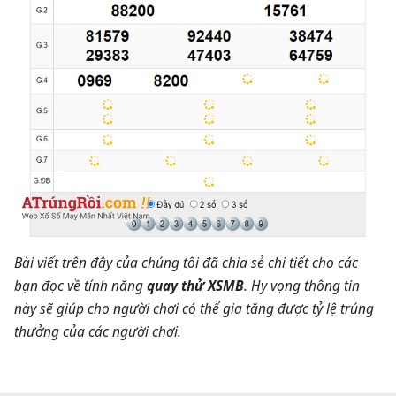
Bài viết trên đây của chúng tôi đã chia sẻ chi tiết cho các
bạn đọc về tính năng
quay thử XSMB
. Hy vọng thông tin
này sẽ giúp cho người chơi có thể gia tăng được tỷ lệ trúng
thưởng của các người chơi.