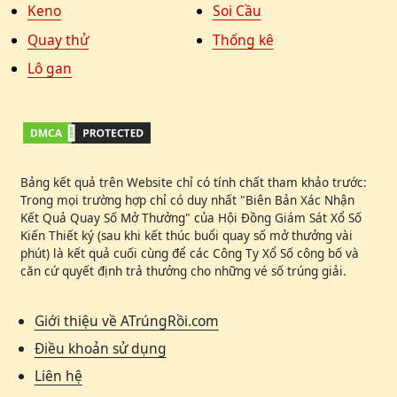
Keno
Soi Cầu
Quay thử
Thống kê
Lô gan
Bảng kết quả trên Website chỉ có tính chất tham khảo trước:
Trong mọi trường hợp chỉ có duy nhất "Biên Bản Xác Nhận
Kết Quả Quay Số Mở Thưởng" của Hội Đồng Giám Sát Xổ Số
Kiến Thiết ký (sau khi kết thúc buổi quay số mở thưởng vài
phút) là kết quả cuối cùng để các Công Ty Xổ Số công bố và
căn cứ quyết định trả thưởng cho những vé số trúng giải.
Giới thiệu về ATrúngRồi.com
Điều khoản sử dụng
Liên hệ