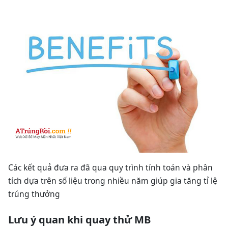
Các kết quả đưa ra đã qua quy trình tính toán và phân
tích dựa trên số liệu trong nhiều năm giúp gia tăng tỉ lệ
trúng thưởng
Lưu ý quan khi quay thử MB