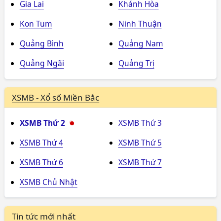
Gia Lai
Khánh Hòa
Kon Tum
Ninh Thuận
Quảng Bình
Quảng Nam
Quảng Ngãi
Quảng Trị
XSMB - Xổ số Miền Bắc
XSMB Thứ 2
XSMB Thứ 3
XSMB Thứ 4
XSMB Thứ 5
XSMB Thứ 6
XSMB Thứ 7
XSMB Chủ Nhật
Tin tức mới nhất