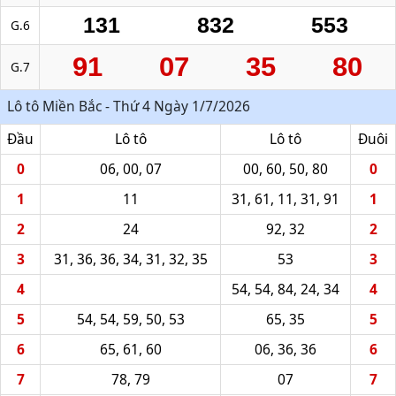
131
832
553
G.6
91
07
35
80
G.7
Lô tô Miền Bắc - Thứ 4 Ngày 1/7/2026
Đầu
Lô tô
Lô tô
Đuôi
0
06, 00, 07
00, 60, 50, 80
0
1
11
31, 61, 11, 31, 91
1
2
24
92, 32
2
3
31, 36, 36, 34, 31, 32, 35
53
3
4
54, 54, 84, 24, 34
4
5
54, 54, 59, 50, 53
65, 35
5
6
65, 61, 60
06, 36, 36
6
7
78, 79
07
7