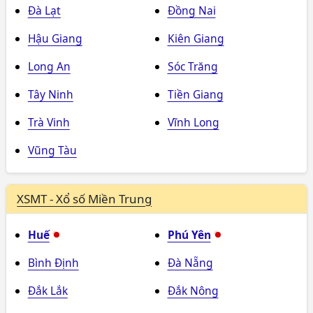
Đà Lạt
Đồng Nai
Hậu Giang
Kiên Giang
Long An
Sóc Trăng
Tây Ninh
Tiền Giang
Trà Vinh
Vĩnh Long
Vũng Tàu
XSMT - Xổ số Miền Trung
Huế
Phú Yên
Bình Định
Đà Nẵng
Đắk Lắk
Đắk Nông