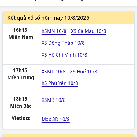
Kết quả xổ số hôm nay 10/8/2026
16h15'
XSMN 10/8
XS Cà Mau 10/8
Miền Nam
XS Đồng Tháp 10/8
XS Hồ Chí Minh 10/8
17h15'
XSMT 10/8
XS Huế 10/8
Miền Trung
XS Phú Yên 10/8
18h15'
XSMB 10/8
Miền Bắc
Vietlott
Max 3D 10/8