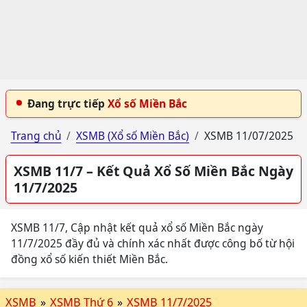
Đang trực tiếp
Xổ số Miền Bắc
Trang chủ
XSMB (Xổ số Miền Bắc)
XSMB 11/07/2025
XSMB 11/7 – Kết Quả Xổ Số Miền Bắc Ngày
11/7/2025
XSMB 11/7, Cập nhật kết quả xổ số Miền Bắc ngày
11/7/2025 đầy đủ và chính xác nhất được công bố từ hội
đồng xổ số kiến thiết Miền Bắc.
XSMB
»
XSMB Thứ 6
»
XSMB 11/7/2025