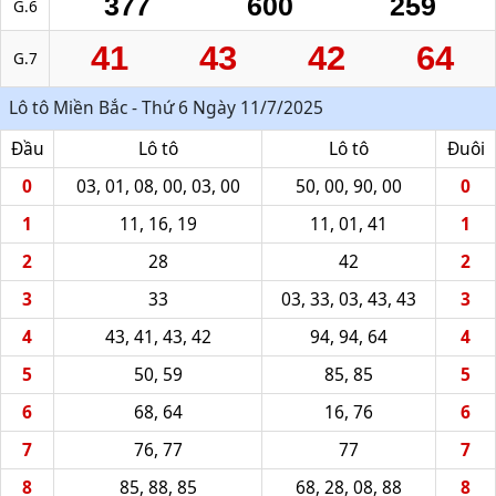
377
600
259
G.6
41
43
42
64
G.7
Lô tô Miền Bắc - Thứ 6 Ngày 11/7/2025
Đầu
Lô tô
Lô tô
Đuôi
0
03, 01, 08, 00, 03, 00
50, 00, 90, 00
0
1
11, 16, 19
11, 01, 41
1
2
28
42
2
3
33
03, 33, 03, 43, 43
3
4
43, 41, 43, 42
94, 94, 64
4
5
50, 59
85, 85
5
6
68, 64
16, 76
6
7
76, 77
77
7
8
85, 88, 85
68, 28, 08, 88
8