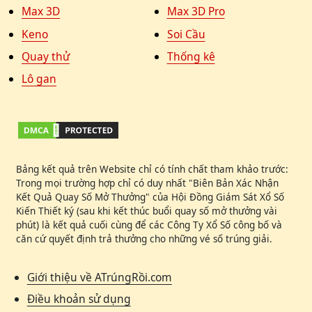
Max 3D
Max 3D Pro
Keno
Soi Cầu
Quay thử
Thống kê
Lô gan
Bảng kết quả trên Website chỉ có tính chất tham khảo trước:
Trong mọi trường hợp chỉ có duy nhất "Biên Bản Xác Nhận
Kết Quả Quay Số Mở Thưởng" của Hội Đồng Giám Sát Xổ Số
Kiến Thiết ký (sau khi kết thúc buổi quay số mở thưởng vài
phút) là kết quả cuối cùng để các Công Ty Xổ Số công bố và
căn cứ quyết định trả thưởng cho những vé số trúng giải.
Giới thiệu về ATrúngRồi.com
Điều khoản sử dụng