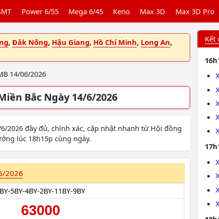
SMT
Power 6/55
Mega 6/45
Keno
Max 3D
Max 3D Pro
Kết
ng
,
Đắk Nông
,
Hậu Giang
,
Hồ Chí Minh
,
Long An
,
16h
MB 14/06/2026
X
 Miền Bắc Ngày 14/6/2026
X
6/2026 đầy đủ, chính xác, cập nhật nhanh từ Hội đồng
X
hưởng lúc 18h15p cùng ngày.
17h
6/2026
BY-5BY-4BY-2BY-11BY-9BY
63000
18h