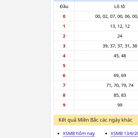
Đầu
Lô tô
0
00, 02, 07, 00, 06, 00
1
13, 12, 12
2
24
3
39, 37, 37, 31, 38
4
45, 48
5
6
69, 69
7
71, 70, 79, 74
8
85, 83
9
99
Kết quả Miền Bắc các ngày khác
XSMB hôm nay
XSMB 13/6/2