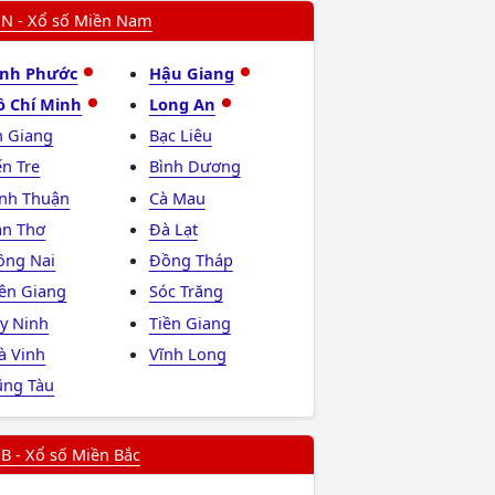
N - Xổ số Miền Nam
ình Phước
Hậu Giang
ồ Chí Minh
Long An
n Giang
Bạc Liêu
n Tre
Bình Dương
ình Thuận
Cà Mau
ần Thơ
Đà Lạt
ồng Nai
Đồng Tháp
iên Giang
Sóc Trăng
ây Ninh
Tiền Giang
à Vinh
Vĩnh Long
ũng Tàu
B - Xổ số Miền Bắc