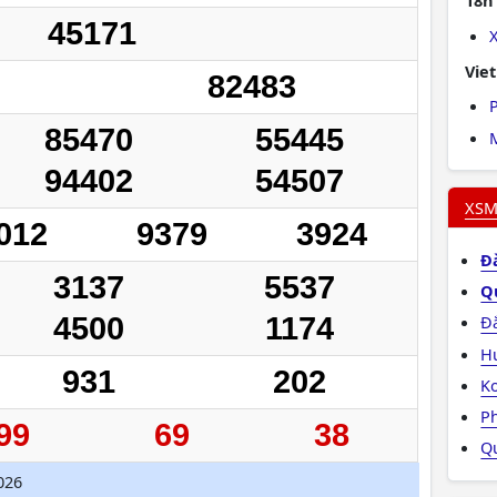
45171
Viet
82483
P
85470
55445
94402
54507
XSM
012
9379
3924
Đ
3137
5537
Q
4500
1174
Đ
H
931
202
K
P
99
69
38
Q
026