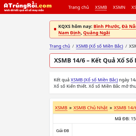
Trang chủ
XSMB
XSMN
X
KQXS hôm nay:
Bình Phước
,
Đà Nẵ
Nam Định
,
Quảng Ngãi
Trang chủ
XSMB (Xổ số Miền Bắc)
XS
XSMB 14/6 – Kết Quả Xổ Số
Kết quả
XSMB (Xổ số Miền Bắc)
ngày 14/
Xổ số Kiến thiết. Xổ số Miền Bắc mở t
»
»
XSMB
XSMB Chủ Nhật
XSMB 14/
Mã ĐB:
15
Giải ĐB