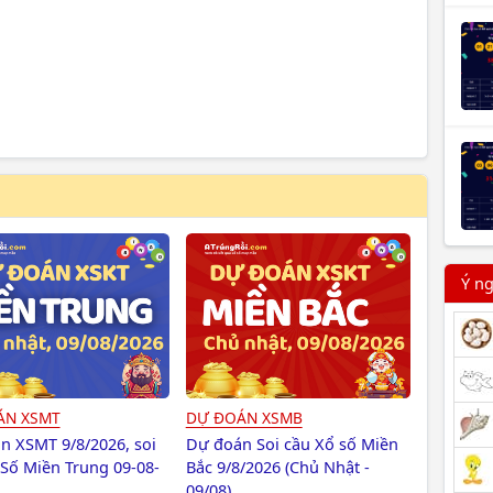
Ý ng
ÁN XSMT
DỰ ĐOÁN XSMB
n XSMT 9/8/2026, soi
Dự đoán Soi cầu Xổ số Miền
 Số Miền Trung 09-08-
Bắc 9/8/2026 (Chủ Nhật -
09/08)