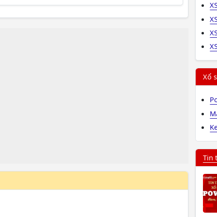
X
X
X
X
Xổ s
P
M
K
Tin 