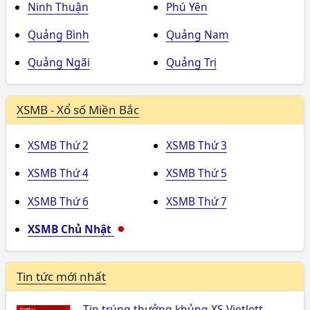
Ninh Thuận
Phú Yên
Quảng Bình
Quảng Nam
Quảng Ngãi
Quảng Trị
XSMB - Xổ số Miền Bắc
XSMB Thứ 2
XSMB Thứ 3
XSMB Thứ 4
XSMB Thứ 5
XSMB Thứ 6
XSMB Thứ 7
XSMB Chủ Nhật
Tin tức mới nhất
Tin trúng thưởng khủng XS Vietlott