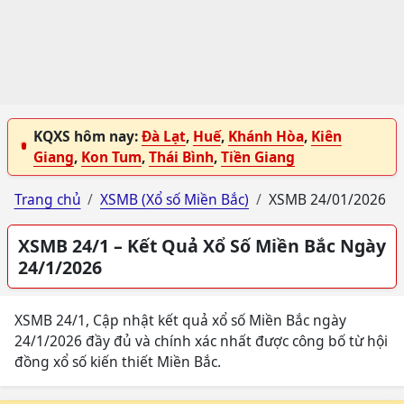
KQXS hôm nay:
Đà Lạt
,
Huế
,
Khánh Hòa
,
Kiên
Giang
,
Kon Tum
,
Thái Bình
,
Tiền Giang
Trang chủ
XSMB (Xổ số Miền Bắc)
XSMB 24/01/2026
XSMB 24/1 – Kết Quả Xổ Số Miền Bắc Ngày
24/1/2026
XSMB 24/1, Cập nhật kết quả xổ số Miền Bắc ngày
24/1/2026 đầy đủ và chính xác nhất được công bố từ hội
đồng xổ số kiến thiết Miền Bắc.