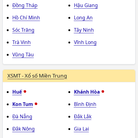
Đồng Tháp
Hậu Giang
Hồ Chí Minh
Long An
Sóc Trăng
Tây Ninh
Trà Vinh
Vĩnh Long
Vũng Tàu
XSMT - Xổ số Miền Trung
Huế
Khánh Hòa
Kon Tum
Bình Định
Đà Nẵng
Đắk Lắk
Đắk Nông
Gia Lai