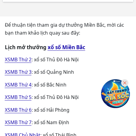
Để thuận tiện tham gia dự thưởng Miền Bắc, mời các
bạn tham khảo lịch quay sau đây:
Lịch mở thưởng
xổ số Miền Bắc
XSMB Thứ 2
: xổ số Thủ Đô Hà Nội
XSMB Thứ 3
: xổ số Quảng Ninh
XSMB Thứ 4
: xổ số Bắc Ninh
XSMB Thứ 5
: xổ số Thủ Đô Hà Nội
XSMB Thứ 6
: xổ số Hải Phòng
XSMB Thứ 7
: xổ số Nam Định
XSMB Chủ Nhật
: xổ số Thái Bình