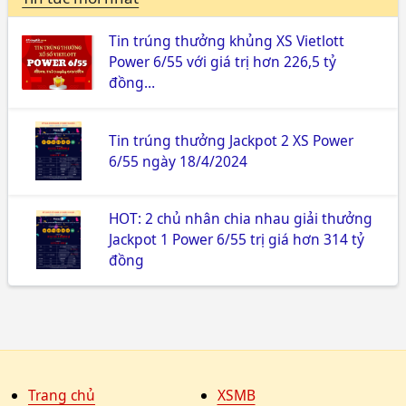
Tin trúng thưởng khủng XS Vietlott
Power 6/55 với giá trị hơn 226,5 tỷ
đồng…
Tin trúng thưởng Jackpot 2 XS Power
6/55 ngày 18/4/2024
HOT: 2 chủ nhân chia nhau giải thưởng
Jackpot 1 Power 6/55 trị giá hơn 314 tỷ
đồng
Trang chủ
XSMB