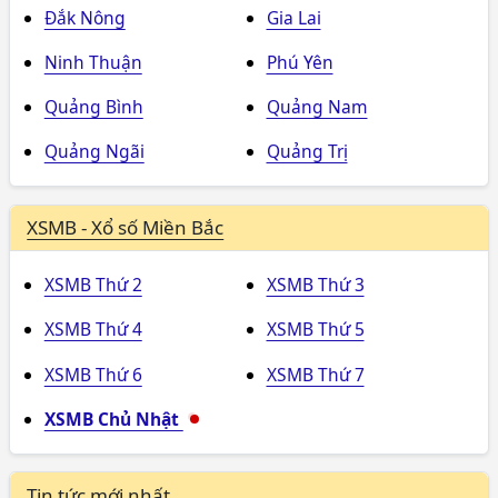
Đắk Nông
Gia Lai
Ninh Thuận
Phú Yên
Quảng Bình
Quảng Nam
Quảng Ngãi
Quảng Trị
XSMB - Xổ số Miền Bắc
XSMB Thứ 2
XSMB Thứ 3
XSMB Thứ 4
XSMB Thứ 5
XSMB Thứ 6
XSMB Thứ 7
XSMB Chủ Nhật
Tin tức mới nhất