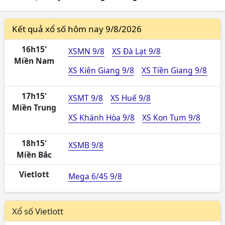
Kết quả xổ số hôm nay 9/8/2026
16h15'
XSMN 9/8
XS Đà Lạt 9/8
Miền Nam
XS Kiên Giang 9/8
XS Tiền Giang 9/8
17h15'
XSMT 9/8
XS Huế 9/8
Miền Trung
XS Khánh Hòa 9/8
XS Kon Tum 9/8
18h15'
XSMB 9/8
Miền Bắc
Vietlott
Mega 6/45 9/8
Xổ số Vietlott