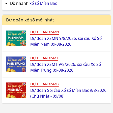
Dò nhanh
xổ số Miền Bắc
Dự đoán xổ số mới nhất
DỰ ĐOÁN XSMN
Dự đoán XSMN 9/8/2026, soi cầu Xổ Số
Miền Nam 09-08-2026
DỰ ĐOÁN XSMT
Dự đoán XSMT 9/8/2026, soi cầu Xổ Số
Miền Trung 09-08-2026
DỰ ĐOÁN XSMB
Dự đoán Soi cầu Xổ số Miền Bắc 9/8/2026
(Chủ Nhật - 09/08)