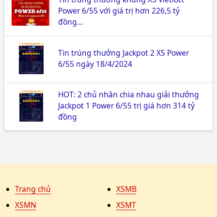
Power 6/55 với giá trị hơn 226,5 tỷ
đồng…
Tin trúng thưởng Jackpot 2 XS Power
6/55 ngày 18/4/2024
HOT: 2 chủ nhân chia nhau giải thưởng
Jackpot 1 Power 6/55 trị giá hơn 314 tỷ
đồng
Trang chủ
XSMB
XSMN
XSMT