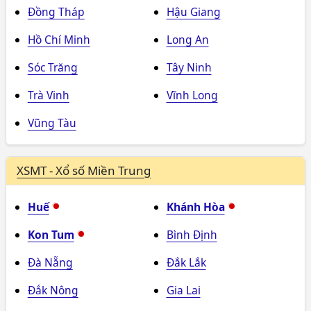
Đồng Tháp
Hậu Giang
Hồ Chí Minh
Long An
Sóc Trăng
Tây Ninh
Trà Vinh
Vĩnh Long
Vũng Tàu
XSMT - Xổ số Miền Trung
Huế
Khánh Hòa
Kon Tum
Bình Định
Đà Nẵng
Đắk Lắk
Đắk Nông
Gia Lai