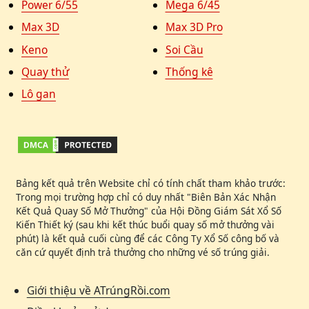
Power 6/55
Mega 6/45
Max 3D
Max 3D Pro
Keno
Soi Cầu
Quay thử
Thống kê
Lô gan
Bảng kết quả trên Website chỉ có tính chất tham khảo trước:
Trong mọi trường hợp chỉ có duy nhất "Biên Bản Xác Nhận
Kết Quả Quay Số Mở Thưởng" của Hội Đồng Giám Sát Xổ Số
Kiến Thiết ký (sau khi kết thúc buổi quay số mở thưởng vài
phút) là kết quả cuối cùng để các Công Ty Xổ Số công bố và
căn cứ quyết định trả thưởng cho những vé số trúng giải.
Giới thiệu về ATrúngRồi.com