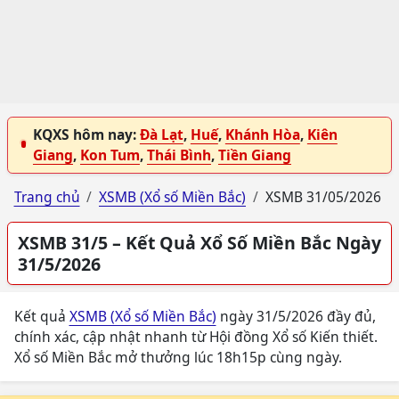
KQXS hôm nay:
Đà Lạt
,
Huế
,
Khánh Hòa
,
Kiên
Giang
,
Kon Tum
,
Thái Bình
,
Tiền Giang
Trang chủ
XSMB (Xổ số Miền Bắc)
XSMB 31/05/2026
XSMB 31/5 – Kết Quả Xổ Số Miền Bắc Ngày
31/5/2026
Kết quả
XSMB (Xổ số Miền Bắc)
ngày 31/5/2026 đầy đủ,
chính xác, cập nhật nhanh từ Hội đồng Xổ số Kiến thiết.
Xổ số Miền Bắc mở thưởng lúc 18h15p cùng ngày.