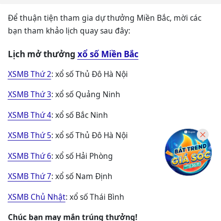
Để thuận tiện tham gia dự thưởng Miền Bắc, mời các
bạn tham khảo lịch quay sau đây:
Lịch mở thưởng
xổ số Miền Bắc
XSMB Thứ 2
: xổ số Thủ Đô Hà Nội
XSMB Thứ 3
: xổ số Quảng Ninh
XSMB Thứ 4
: xổ số Bắc Ninh
XSMB Thứ 5
: xổ số Thủ Đô Hà Nội
XSMB Thứ 6
: xổ số Hải Phòng
XSMB Thứ 7
: xổ số Nam Định
XSMB Chủ Nhật
: xổ số Thái Bình
Chúc bạn may mắn trúng thưởng!