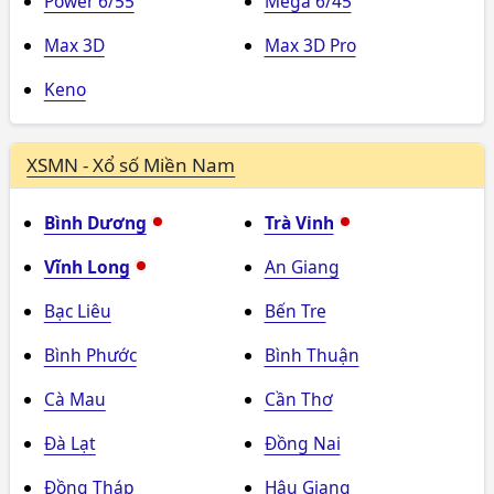
Power 6/55
Mega 6/45
Max 3D
Max 3D Pro
Keno
XSMN - Xổ số Miền Nam
Bình Dương
Trà Vinh
Vĩnh Long
An Giang
Bạc Liêu
Bến Tre
Bình Phước
Bình Thuận
Cà Mau
Cần Thơ
Đà Lạt
Đồng Nai
Đồng Tháp
Hậu Giang