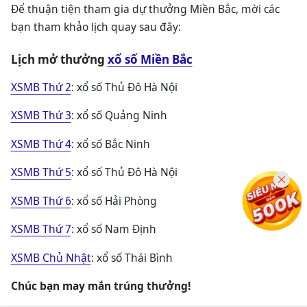
Để thuận tiện tham gia dự thưởng Miền Bắc, mời các
bạn tham khảo lịch quay sau đây:
Lịch mở thưởng
xổ số Miền Bắc
XSMB Thứ 2
: xổ số Thủ Đô Hà Nội
XSMB Thứ 3
: xổ số Quảng Ninh
XSMB Thứ 4
: xổ số Bắc Ninh
XSMB Thứ 5
: xổ số Thủ Đô Hà Nội
XSMB Thứ 6
: xổ số Hải Phòng
XSMB Thứ 7
: xổ số Nam Định
XSMB Chủ Nhật
: xổ số Thái Bình
Chúc bạn may mắn trúng thưởng!