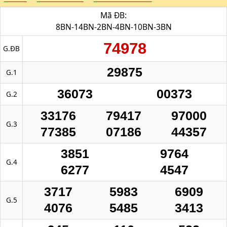
Mã ĐB:
8BN-14BN-2BN-4BN-10BN-3BN
74978
G.ĐB
29875
G.1
36073
00373
G.2
33176
79417
97000
G.3
77385
07186
44357
3851
9764
G.4
6277
4547
3717
5983
6909
G.5
4076
5485
3413