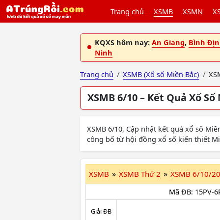
Trang chủ
XSMB
XSMN
X
KQXS hôm nay:
An Giang
,
Bình Đị
Ninh
Trang chủ
XSMB (Xổ số Miền Bắc)
XS
XSMB 6/10 – Kết Quả Xổ Số
XSMB 6/10, Cập nhật kết quả xổ số Miề
công bố từ hội đồng xổ số kiến thiết M
»
»
XSMB
XSMB Thứ 2
XSMB 6/10/2
Mã ĐB:
15PV-6
Giải ĐB