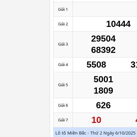
Giải 1
10444
Giải 2
29504
Giải 3
68392
5508
3
Giải 4
5001
Giải 5
1809
626
Giải 6
10
Giải 7
Lô tô Miền Bắc - Thứ 2 Ngày 6/10/2025