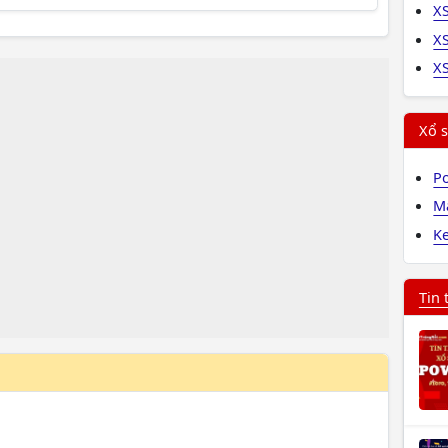
X
X
X
Xổ s
P
M
K
Tin 