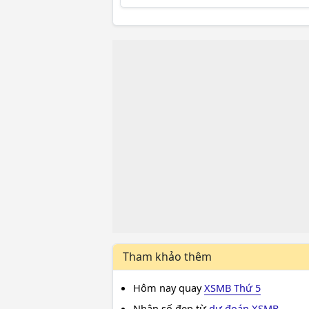
Tham khảo thêm
Hôm nay quay
XSMB Thứ 5
Nhận số đẹp từ
dự đoán XSMB