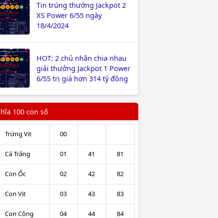
Tin trúng thưởng Jackpot 2
XS Power 6/55 ngày
18/4/2024
HOT: 2 chủ nhân chia nhau
giải thưởng Jackpot 1 Power
6/55 trị giá hơn 314 tỷ đồng
hĩa 100 con số
Trứng Vịt
00
Cá Trắng
01
41
81
Con Ốc
02
42
82
Con Vịt
03
43
83
Con Công
04
44
84