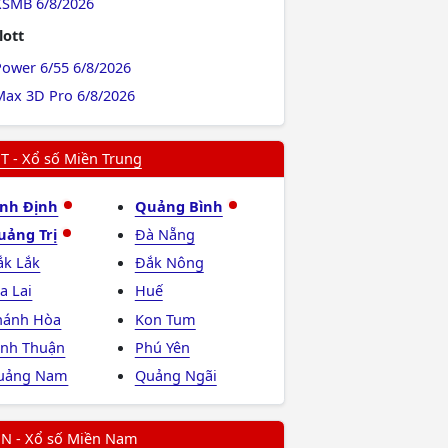
XSMB 6/8/2026
lott
ower 6/55 6/8/2026
Max 3D Pro 6/8/2026
T - Xổ số Miền Trung
ình Định
Quảng Bình
uảng Trị
Đà Nẵng
ắk Lắk
Đắk Nông
a Lai
Huế
hánh Hòa
Kon Tum
inh Thuận
Phú Yên
uảng Nam
Quảng Ngãi
N - Xổ số Miền Nam