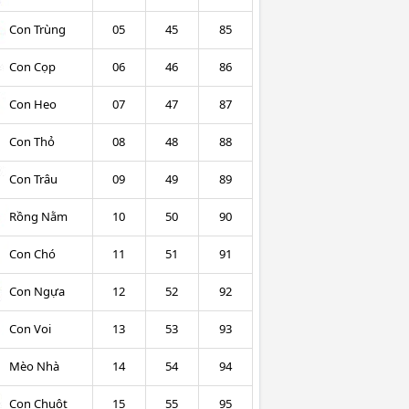
Con Trùng
05
45
85
Con Cọp
06
46
86
Con Heo
07
47
87
Con Thỏ
08
48
88
Con Trâu
09
49
89
Rồng Nằm
10
50
90
Con Chó
11
51
91
Con Ngựa
12
52
92
Con Voi
13
53
93
Mèo Nhà
14
54
94
Con Chuột
15
55
95