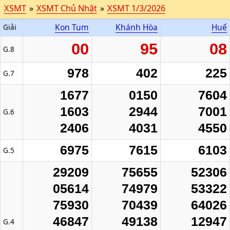
XSMT
»
XSMT Chủ Nhật
»
XSMT 1/3/2026
Kon Tum
Khánh Hòa
Huế
Giải
00
95
08
G.8
978
402
225
G.7
1677
0150
7604
1603
2944
7001
G.6
2406
4031
4550
6975
7615
6103
G.5
29209
75655
52306
05614
74979
53322
75930
70439
64026
46847
49138
12947
G.4