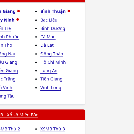
n Giang
Bình Thuận
ây Ninh
Bạc Liêu
n Tre
Bình Dương
ình Phước
Cà Mau
ần Thơ
Đà Lạt
ồng Nai
Đồng Tháp
ậu Giang
Hồ Chí Minh
iên Giang
Long An
óc Trăng
Tiền Giang
à Vinh
Vĩnh Long
ũng Tàu
B - Xổ số Miền Bắc
SMB Thứ 2
XSMB Thứ 3