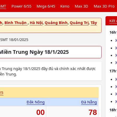
SMT
Power 6/55
Mega 6/45
Keno
Max 3D
Max 3D Pro
Kết
nh
,
Bình Thuận
,
Hà Nội
,
Quảng Bình
,
Quảng Trị
,
Tây
16h
SMT 18/01/2025
X
 Miền Trung Ngày 18/1/2025
X
X
n Trung ngày 18/1/2025 đầy đủ và chính xác nhất được
17h
iền Trung.
X
25
X
Đắk Nông
Đà Nẵng
18h
00
78