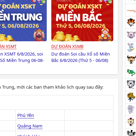
ÁN XSMT
DỰ ĐOÁN XSMB
n XSMT 6/8/2026, soi
Dự đoán Soi cầu Xổ số Miền
 Số Miền Trung 06-08-
Bắc 6/8/2026 (Thứ 5 - 06/08)
 Trung, mời các bạn tham khảo lịch quay sau đây:
Phú Yên
Quảng Nam