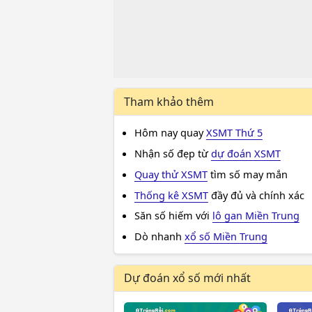
Tham khảo thêm
Hôm nay quay
XSMT Thứ 5
Nhận số đẹp từ
dự đoán XSMT
Quay thử XSMT
tìm số may mắn
Thống kê XSMT
đầy đủ và chính xác
Săn số hiếm với
lô gan Miền Trung
Dò nhanh
xổ số Miền Trung
Dự đoán xổ số mới nhất