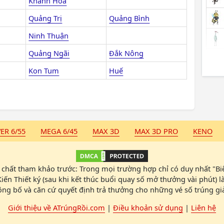
Khánh Hòa
Quảng Trị
Quảng Bình
Ninh Thuận
Quảng Ngãi
Đắk Nông
Kon Tum
Huế
ER 6/55
MEGA 6/45
MAX 3D
MAX 3D PRO
KENO
nh chất tham khảo trước: Trong mọi trường hợp chỉ có duy nhất "
n Thiết ký (sau khi kết thúc buổi quay số mở thưởng vài phút) l
ông bố và căn cứ quyết định trả thưởng cho những vé số trúng giả
Giới thiệu về ATrúngRồi.com
|
Điều khoản sử dụng
|
Liên hệ