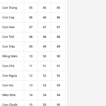
Con Trùng
05
45
85
Con Cọp
06
46
86
Con Heo
07
47
87
Con Thỏ
08
48
88
Con Trâu
09
49
89
Rồng Nằm
10
50
90
Con Chó
11
51
91
Con Ngựa
12
52
92
Con Voi
13
53
93
Mèo Nhà
14
54
94
Con Chuột
15
55
95