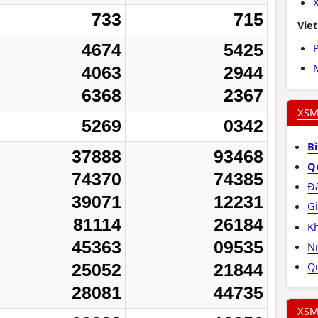
733
715
Viet
4674
5425
P
4063
2944
6368
2367
XSM
5269
0342
B
37888
93468
Q
74370
74385
Đ
39071
12231
Gi
81114
26184
K
45363
09535
N
Q
25052
21844
28081
44735
XSM