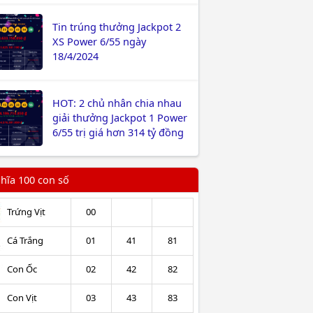
Tin trúng thưởng Jackpot 2
XS Power 6/55 ngày
18/4/2024
HOT: 2 chủ nhân chia nhau
giải thưởng Jackpot 1 Power
6/55 trị giá hơn 314 tỷ đồng
hĩa 100 con số
Trứng Vịt
00
Cá Trắng
01
41
81
Con Ốc
02
42
82
Con Vịt
03
43
83