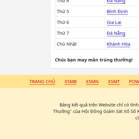
Thứ 4
Đà Nẵng
Thứ 5
Bình Định
Thứ 6
Gia Lai
Thứ 7
Đà Nẵng
Chủ Nhật
Khánh Hòa
Chúc bạn may mắn trúng thưởng!
TRANG CHỦ
XSMB
XSMN
XSMT
POW
Bảng kết quả trên Website chỉ có tí
Thưởng" của Hội Đồng Giám Sát Xổ Số Kiế
c