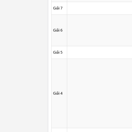
Giải 7
Giải 6
Giải 5
Giải 4