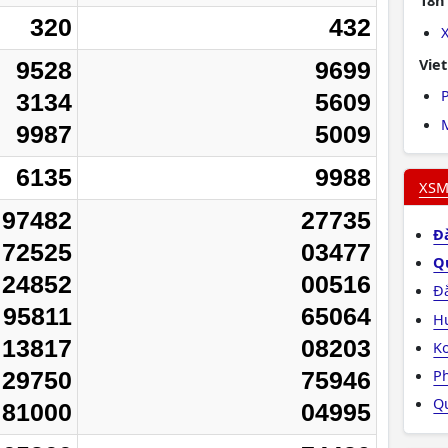
320
432
Viet
9528
9699
P
3134
5609
9987
5009
6135
9988
XSM
97482
27735
Đ
72525
03477
Q
24852
00516
Đ
95811
65064
H
13817
08203
K
P
29750
75946
Q
81000
04995