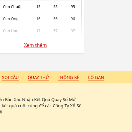
Con Chuột
15
55
95
Con Ong
16
56
96
Con Hạc
17
57
97
Mèo Rừng
18
58
98
Xem thêm
Con Bướm
19
59
99
Con Rết
19
60
SOI CẦU
QUAY THỬ
THỐNG KÊ
LÔ GAN
Cô Gái
21
61
Bồ Câu
22
62
Biên Bản Xác Nhận Kết Quả Quay Số Mở
Con Khỉ
23
63
à kết quả cuối cùng để các Công Ty Xổ Số
i.
Con Ếch
24
64
Con Ó
25
65