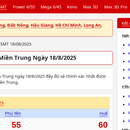
SMT
Power 6/55
Mega 6/45
Keno
Max 3D
Max 3D Pro
Kết
ng
,
Đắk Nông
,
Hậu Giang
,
Hồ Chí Minh
,
Long An
,
16h
SMT 18/08/2025
X
 Miền Trung Ngày 18/8/2025
X
n Trung ngày 18/8/2025 đầy đủ và chính xác nhất được
X
iền Trung.
17h
25
Phú Yên
Huế
55
60
18h