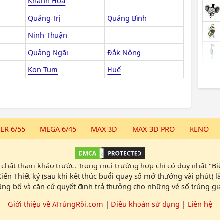
Khánh Hòa
Quảng Trị
Quảng Bình
Ninh Thuận
Quảng Ngãi
Đắk Nông
Kon Tum
Huế
ER 6/55
MEGA 6/45
MAX 3D
MAX 3D PRO
KENO
nh chất tham khảo trước: Trong mọi trường hợp chỉ có duy nhất "
n Thiết ký (sau khi kết thúc buổi quay số mở thưởng vài phút) l
ông bố và căn cứ quyết định trả thưởng cho những vé số trúng giả
Giới thiệu về ATrúngRồi.com
|
Điều khoản sử dụng
|
Liên hệ