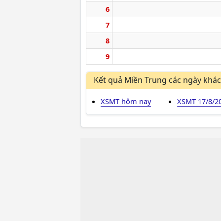
6
7
8
9
Kết quả Miền Trung các ngày khác
XSMT hôm nay
XSMT 17/8/2