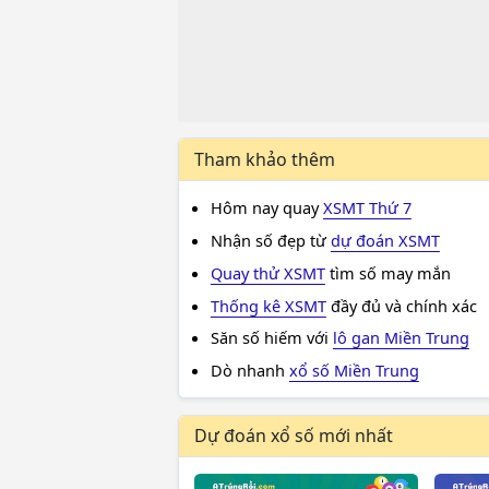
Tham khảo thêm
Hôm nay quay
XSMT Thứ 7
Nhận số đẹp từ
dự đoán XSMT
Quay thử XSMT
tìm số may mắn
Thống kê XSMT
đầy đủ và chính xác
Săn số hiếm với
lô gan Miền Trung
Dò nhanh
xổ số Miền Trung
Dự đoán xổ số mới nhất