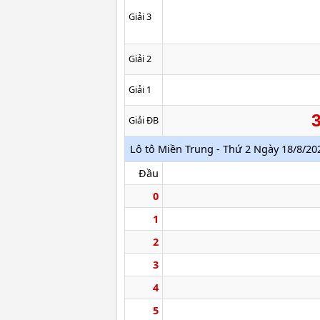
Giải 3
Giải 2
Giải 1
Giải ĐB
Lô tô Miền Trung - Thứ 2 Ngày 18/8/20
Đầu
0
1
2
3
4
5