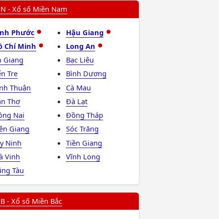
N - Xổ số Miền Nam
ình Phước
Hậu Giang
ồ Chí Minh
Long An
n Giang
Bạc Liêu
n Tre
Bình Dương
ình Thuận
Cà Mau
ần Thơ
Đà Lạt
ồng Nai
Đồng Tháp
iên Giang
Sóc Trăng
ây Ninh
Tiền Giang
à Vinh
Vĩnh Long
ũng Tàu
B - Xổ số Miền Bắc