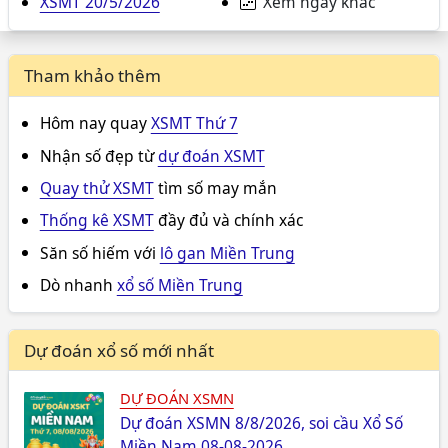
XSMT 20/5/2026
Xem ngày khác
Tham khảo thêm
Hôm nay quay
XSMT Thứ 7
Nhận số đẹp từ
dự đoán XSMT
Quay thử XSMT
tìm số may mắn
Thống kê XSMT
đầy đủ và chính xác
Săn số hiếm với
lô gan Miền Trung
Dò nhanh
xổ số Miền Trung
Dự đoán xổ số mới nhất
DỰ ĐOÁN XSMN
Dự đoán XSMN 8/8/2026, soi cầu Xổ Số
Miền Nam 08-08-2026