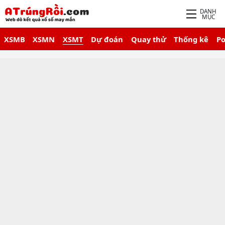
DANH
MỤC
XSMB
XSMN
XSMT
Dự đoán
Quay thử
Thống kê
P