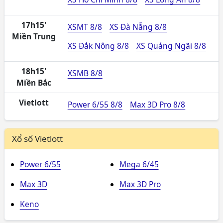
17h15'
XSMT 8/8
XS Đà Nẵng 8/8
Miền Trung
XS Đắk Nông 8/8
XS Quảng Ngãi 8/8
18h15'
XSMB 8/8
Miền Bắc
Vietlott
Power 6/55 8/8
Max 3D Pro 8/8
Xổ số Vietlott
Power 6/55
Mega 6/45
Max 3D
Max 3D Pro
Keno