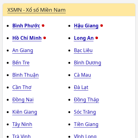
XSMN - Xổ số Miền Nam
Bình Phước
Hậu Giang
Hồ Chí Minh
Long An
An Giang
Bạc Liêu
Bến Tre
Bình Dương
Bình Thuận
Cà Mau
Cần Thơ
Đà Lạt
Đồng Nai
Đồng Tháp
Kiên Giang
Sóc Trăng
Tây Ninh
Tiền Giang
Trà Vinh
Vĩnh Long