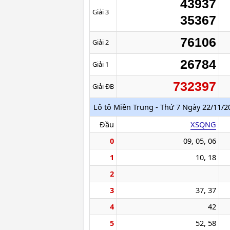
43937
Giải 3
35367
76106
Giải 2
26784
Giải 1
732397
Giải ĐB
Lô tô Miền Trung - Thứ 7 Ngày 22/11/2
Đầu
XSQNG
0
09, 05, 06
1
10, 18
2
3
37, 37
4
42
5
52, 58