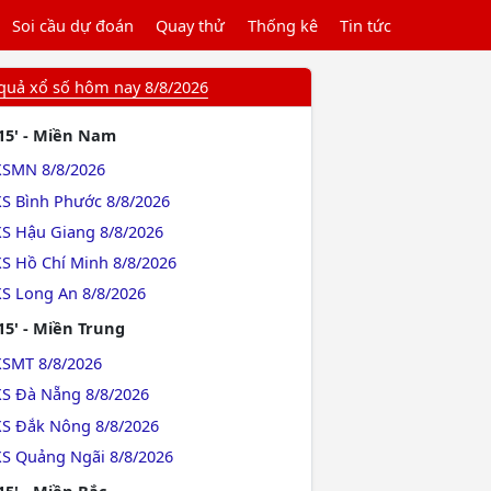
Soi cầu dự đoán
Quay thử
Thống kê
Tin tức
 quả xổ số hôm nay 8/8/2026
15' - Miền Nam
XSMN 8/8/2026
S Bình Phước 8/8/2026
XS Hậu Giang 8/8/2026
S Hồ Chí Minh 8/8/2026
S Long An 8/8/2026
15' - Miền Trung
XSMT 8/8/2026
XS Đà Nẵng 8/8/2026
XS Đắk Nông 8/8/2026
XS Quảng Ngãi 8/8/2026
15' - Miền Bắc