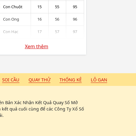
Con Chuột
15
55
95
Con Ong
16
56
96
Con Hạc
17
57
97
Mèo Rừng
18
58
98
Xem thêm
Con Bướm
19
59
99
Con Rết
19
60
SOI CẦU
QUAY THỬ
THỐNG KÊ
LÔ GAN
Cô Gái
21
61
Bồ Câu
22
62
Biên Bản Xác Nhận Kết Quả Quay Số Mở
Con Khỉ
23
63
à kết quả cuối cùng để các Công Ty Xổ Số
i.
Con Ếch
24
64
Con Ó
25
65