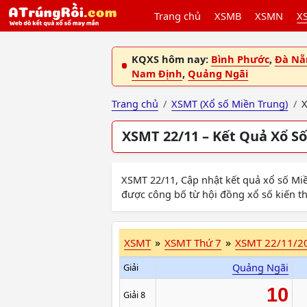
Trang chủ
XSMB
XSMN
X
KQXS hôm nay:
Bình Phước
,
Đà Nẵ
Nam Định
,
Quảng Ngãi
Trang chủ
XSMT (Xổ số Miền Trung)
X
XSMT 22/11 – Kết Quả Xổ S
XSMT 22/11, Cập nhật kết quả xổ số Mi
được công bố từ hội đồng xổ số kiến th
»
»
XSMT
XSMT Thứ 7
XSMT 22/11/2
Quảng Ngãi
Giải
10
Giải 8