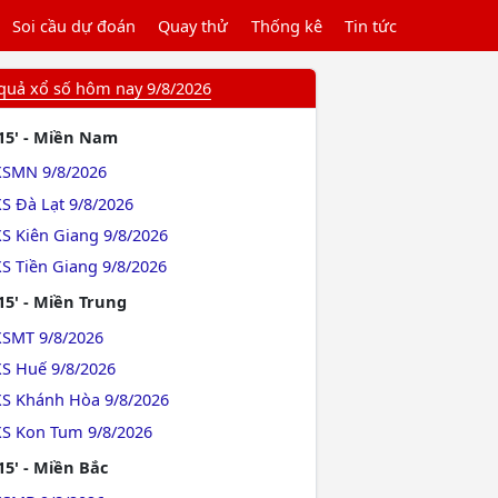
Soi cầu dự đoán
Quay thử
Thống kê
Tin tức
 quả xổ số hôm nay 9/8/2026
15' - Miền Nam
XSMN 9/8/2026
S Đà Lạt 9/8/2026
S Kiên Giang 9/8/2026
S Tiền Giang 9/8/2026
15' - Miền Trung
XSMT 9/8/2026
XS Huế 9/8/2026
XS Khánh Hòa 9/8/2026
XS Kon Tum 9/8/2026
15' - Miền Bắc