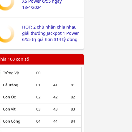
XS Power 6/55 ngày
18/4/2024
HOT: 2 chủ nhân chia nhau
giải thưởng Jackpot 1 Power
6/55 trị giá hơn 314 tỷ đồng
hĩa 100 con số
Trứng Vịt
00
Cá Trắng
01
41
81
Con Ốc
02
42
82
Con Vịt
03
43
83
Con Công
04
44
84