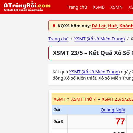
Trang chủ
XSMB
XSMN
X
KQXS hôm nay:
Đà Lạt
,
Huế
,
Khánh
Trang chủ
XSMT (Xổ số Miền Trung)
X
XSMT 23/5 – Kết Quả Xổ Số
Kết quả
XSMT (Xổ số Miền Trung)
ngày 2
đồng Xổ số Kiến thiết. Xổ số Miền Tru
»
»
XSMT
XSMT Thứ 7
XSMT 23/5/20
Quảng Ngãi
Giải
77
Giải 8