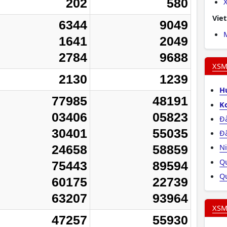
202
580
Viet
6344
9049
1641
2049
2784
9688
XSM
2130
1239
H
77985
48191
K
03406
05823
Đ
30401
55035
Đ
N
24658
58859
Q
75443
89594
Q
60175
22739
63207
93964
XSM
47257
55930