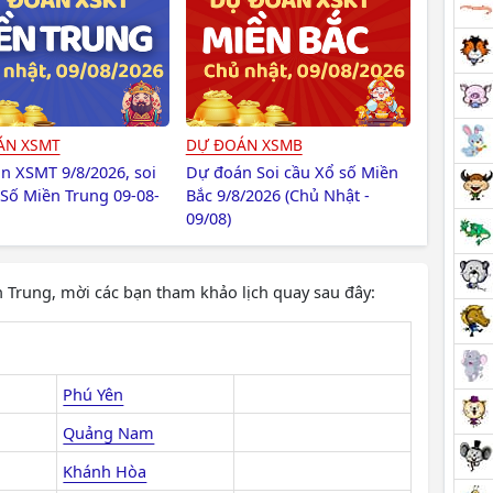
ÁN XSMT
DỰ ĐOÁN XSMB
n XSMT 9/8/2026, soi
Dự đoán Soi cầu Xổ số Miền
 Số Miền Trung 09-08-
Bắc 9/8/2026 (Chủ Nhật -
09/08)
 Trung, mời các bạn tham khảo lịch quay sau đây:
Phú Yên
Quảng Nam
Khánh Hòa