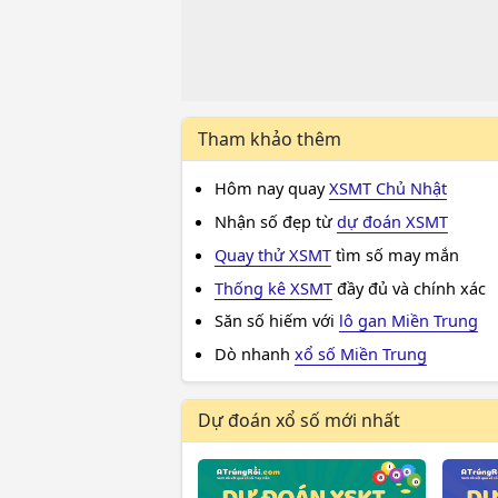
Tham khảo thêm
Hôm nay quay
XSMT Chủ Nhật
Nhận số đẹp từ
dự đoán XSMT
Quay thử XSMT
tìm số may mắn
Thống kê XSMT
đầy đủ và chính xác
Săn số hiếm với
lô gan Miền Trung
Dò nhanh
xổ số Miền Trung
Dự đoán xổ số mới nhất