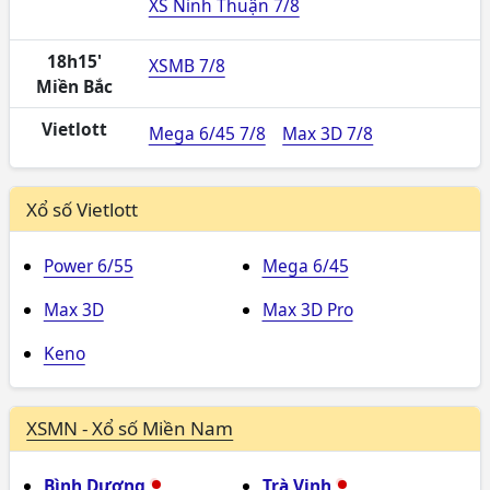
XS Ninh Thuận 7/8
18h15'
XSMB 7/8
Miền Bắc
Vietlott
Mega 6/45 7/8
Max 3D 7/8
Xổ số Vietlott
Power 6/55
Mega 6/45
Max 3D
Max 3D Pro
Keno
XSMN - Xổ số Miền Nam
Bình Dương
Trà Vinh