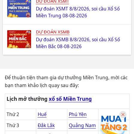
DỰ ĐOÁN XSMT
Dự đoán XSMT 8/8/2026, soi cầu Xổ Số
Miền Trung 08-08-2026
DỰ ĐOÁN XSMB
Dự đoán XSMB 8/8/2026, soi cầu Xổ Số
Miền Bắc 08-08-2026
Để thuận tiện tham gia dự thưởng Miền Trung, mời các
bạn tham khảo lịch quay sau đây:
Lịch mở thưởng
xổ số Miền Trung
Thứ 2
Huế
Phú Yên
Thứ 3
Đắk Lắk
Quảng Nam