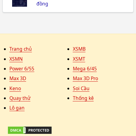
đồng
Trang chủ
XSMB
XSMN
XSMT
Power 6/55
Mega 6/45
Max 3D
Max 3D Pro
Keno
Soi Cầu
Quay thử
Thống kê
Lô gan