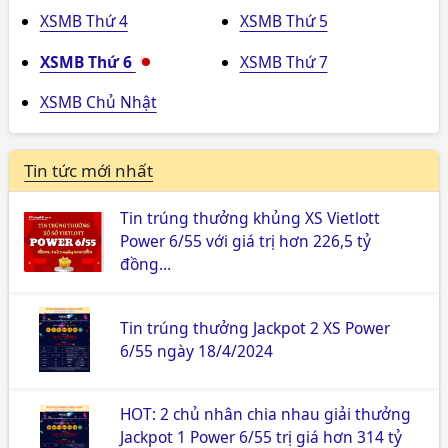
XSMB Thứ 4
XSMB Thứ 5
XSMB Thứ 6
XSMB Thứ 7
XSMB Chủ Nhật
Tin tức mới nhất
Tin trúng thưởng khủng XS Vietlott
Power 6/55 với giá trị hơn 226,5 tỷ
đồng…
Tin trúng thưởng Jackpot 2 XS Power
6/55 ngày 18/4/2024
HOT: 2 chủ nhân chia nhau giải thưởng
Jackpot 1 Power 6/55 trị giá hơn 314 tỷ