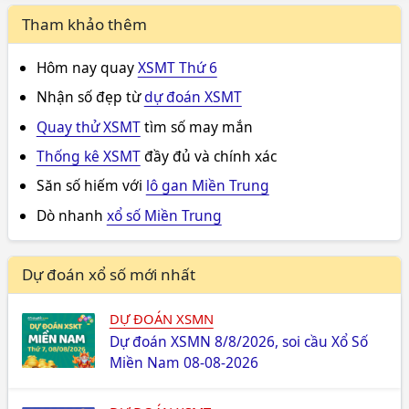
Tham khảo thêm
Hôm nay quay
XSMT Thứ 6
Nhận số đẹp từ
dự đoán XSMT
Quay thử XSMT
tìm số may mắn
Thống kê XSMT
đầy đủ và chính xác
Săn số hiếm với
lô gan Miền Trung
Dò nhanh
xổ số Miền Trung
Dự đoán xổ số mới nhất
DỰ ĐOÁN XSMN
Dự đoán XSMN 8/8/2026, soi cầu Xổ Số
Miền Nam 08-08-2026